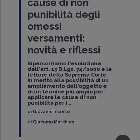
ta
cause di non
cr
in legge è stata approvata alla
Camera
, introduce e modifica alcune
er
punibilità degli
en
misure agevolative volte ad
incentivare il ricorso alle
en..
omessi
il
di
Andrea Mifsud
-
Avvocato patrocinante
presso la Corte di Cassazione
versamenti:
2
novità e riflessi
ma,
Il 
23,
per
r
i t
Ripercorriamo l'evoluzione
rica
l'a
dell'art. 13 D.Lgs. 74/2000 e le
e g
letture della Suprema Corte
 più
con
in merito alla possibilità di un
 a
con
ampliamento dell'oggetto e
qua
di un termine più ampio per
applicare le cause di non
di
Fe
punibilità per i ..
di
Giovanni Incerto
di
Giacomo Marchioni