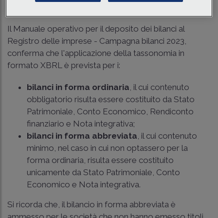
Ambito soggettivo di applicazione
Il Manuale operativo per il deposito dei bilanci al
Registro delle imprese - Campagna bilanci 2023,
conferma che l'applicazione della tassonomia in
formato XBRL è prevista per i:
bilanci in forma ordinaria
, il cui contenuto
obbligatorio risulta essere costituito da Stato
Patrimoniale, Conto Economico, Rendiconto
finanziario e Nota integrativa;
bilanci in forma abbreviata
, il cui contenuto
minimo, nel caso in cui non optassero per la
forma ordinaria, risulta essere costituito
unicamente da Stato Patrimoniale, Conto
Economico e Nota integrativa.
Si ricorda che, il bilancio in forma abbreviata è
ammesso per le società che non hanno emesso titoli