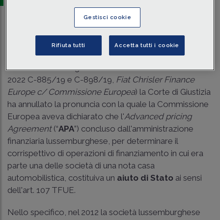
Gestisci cookie
Traduci con IA
Ascolta la news
Tempo di lettura
12 min.
Rifiuta tutti
Accetta tutti i cookie
A conclusione dei giudizi riuniti (C.Giust. UE 8 novembre
2022 C-885/19 e C-898/19,
Fiat Chrisler Finance
Europe c/ Commissione Europea
) la Corte di Giustizia
ha annullato la pronuncia con la quale la Commissione
Europea aveva dichiarato che l'
Advanced pricing
Agreement
(“
APA
”) concluso dall'amministrazione
finanziaria lussemburghese, per determinare il
corrispettivo di operazioni di finanziamento in cui era
parte una delle società di una nota casa
automobilistica, costituiva un
aiuto di Stato
ai sensi
dell'art. 107 TFUE.
Nello specifico, nel 2012 la società lussemburghese