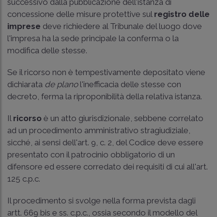
successivo dalla pubblicazione dell'istanza di
concessione delle misure protettive sul
registro delle
imprese
deve richiedere al Tribunale del luogo dove
l'impresa ha la sede principale la conferma o la
modifica delle stesse.
Se il ricorso non è tempestivamente depositato viene
dichiarata
de plano
l'inefficacia delle stesse con
decreto, ferma la riproponibilità della relativa istanza.
Il
ricorso
è un atto giurisdizionale, sebbene correlato
ad un procedimento amministrativo stragiudiziale,
sicché, ai sensi dell'art. 9, c. 2, del Codice deve essere
presentato con il patrocinio obbligatorio di un
difensore ed essere corredato dei requisiti di cui all'
art.
125 c.p.c.
Il procedimento si svolge nella forma prevista dagli
artt. 669 bis e ss. c.p.c.
, ossia secondo il modello del