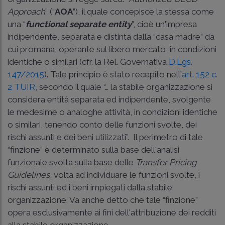
Approach
” (“
AOA
”), il quale concepisce la stessa come
una “
functional separate entity
”, cioè un'impresa
indipendente, separata e distinta dalla “casa madre” da
cui promana, operante sul libero mercato, in condizioni
identiche o similari (cfr. la Rel. Governativa
D.Lgs.
147/2015
). Tale principio è stato recepito nell'
art. 152 c.
2 TUIR
, secondo il quale “… la stabile organizzazione si
considera entità separata ed indipendente, svolgente
le medesime o analoghe attività, in condizioni identiche
o similari, tenendo conto delle funzioni svolte, dei
rischi assunti e dei beni utilizzati”. Il perimetro di tale
“finzione” è determinato sulla base dell'analisi
funzionale svolta sulla base delle
Transfer Pricing
Guidelines
, volta ad individuare le funzioni svolte, i
rischi assunti ed i beni impiegati dalla stabile
organizzazione. Va anche detto che tale “finzione”
opera esclusivamente ai fini dell'attribuzione dei redditi
alla stabile organizzazione.