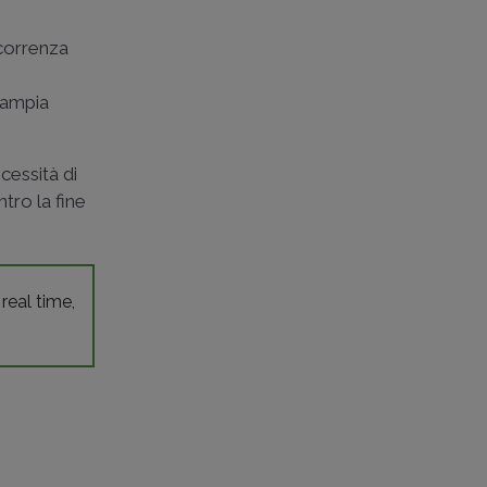
ecorrenza
 ampia
cessità di
ntro la fine
 real time,