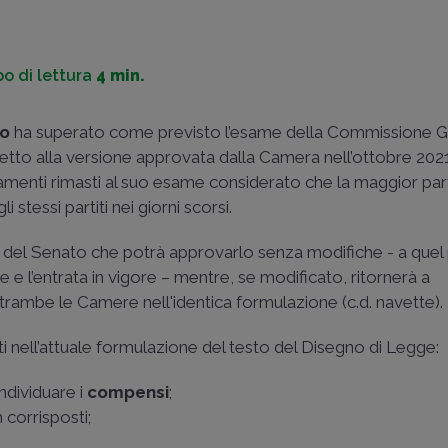
o di lettura
4 min.
o
ha superato come previsto l’esame della Commissione Giu
etto alla versione approvata dalla Camera nell’ottobre 2021
amenti rimasti al suo esame considerato che la maggior par
stessi partiti nei giorni scorsi.
ula del Senato che potrà approvarlo senza modifiche - a quel
e e l’entrata in vigore – mentre, se modificato, ritornerà a
rambe le Camere nell'identica formulazione (c.d. navette).
isti nell’attuale formulazione del testo del Disegno di Legge:
individuare i
compensi
;
 corrisposti;