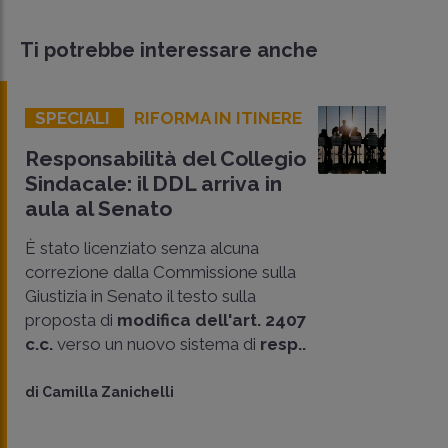
Ti potrebbe interessare anche
SPECIALI
RIFORMA IN ITINERE
Responsabilità del Collegio
Sindacale: il DDL arriva in
aula al Senato
È stato licenziato senza alcuna
correzione dalla Commissione sulla
Giustizia in Senato il testo sulla
proposta di
modifica dell'art. 2407
c.c.
verso un nuovo sistema di
resp..
CONDIVIDI
SU
di
Camilla Zanichelli