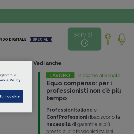
Servizi
NDO DIGITALE
SPECIALI
+
-
Vedi anche
LAVORO
In esame al Senato
gliorare la
lla
okie Policy
Equo compenso: per i
professionisti non c’è più
tti i cookie
tempo
stazioni
ProfessionItaliane
e
stizia
ConfProfessioni
ribadiscono la
necessità
di garantire al più
presto ai professionisti italiani