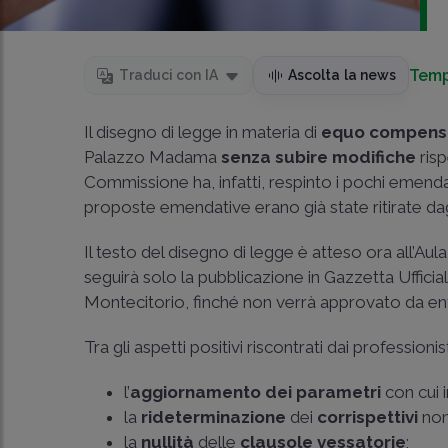
Temp
Traduci con IA
Ascolta la news
Il disegno di legge in materia di
equo compens
Palazzo Madama
senza subire modifiche
risp
Commissione ha, infatti, respinto i pochi emend
proposte emendative erano già state ritirate dagli 
Il testo del disegno di legge è atteso ora all’A
seguirà solo la pubblicazione in Gazzetta Ufficial
Montecitorio, finché non verrà approvato da ent
Tra gli aspetti positivi riscontrati dai profession
l’
aggiornamento dei parametri
con cui 
la
rideterminazione
dei
corrispettivi
non
la
nullità
delle
clausole vessatorie
;