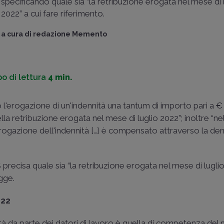
specificando quale sia “la retribuzione erogata nel mese di 
dell’
indennità una
2022” a cui fare riferimento.
lavoratori dipendent
a cura di
redazione Memento
ed altre categorie d
compresi lavoratori
datori di l..
o di lettura
4 min.
di
Giuseppe Buscem
Consulente del lavor
legale
o l'erogazione di un'indennità una tantum di importo pari a €
nella retribuzione erogata nel mese di luglio 2022”; inoltre “n
'erogazione dell'indennità […] è compensato attraverso la de
 precisa quale sia “la retribuzione erogata nel mese di luglio
gge.
022
ità da parte dei datori di lavoro è quella di competenza del