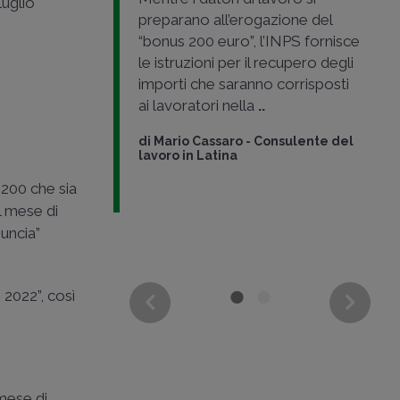
luglio
 tantum
per i
preparano all’erogazione del
i, pensionati
“bonus 200 euro”, l’INPS fornisce
i soggetti,
le istruzioni per il recupero degli
 autonomi. I
importi che saranno corrisposti
ai lavoratori nella
..
a
-
di
Mario Cassaro
-
Consulente del
o e revisore
lavoro in Latina
 200 che sia
el mese di
nuncia”
 2022”, così
 mese di