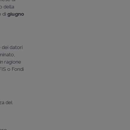
o della
e di
giugno
 dei datori
minato,
 in ragione
FIS o Fondi
za del