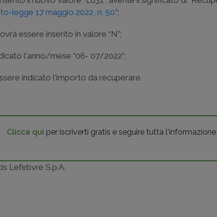
erito il nuovo valore “L031”, avente il significato di “Recu
to-legge 17 maggio 2022, n. 50
.”;
vrà essere inserito in valore “N”;
dicato l'anno/mese “06- 07/2022”;
ere indicato l'importo da recuperare.
Clicca qui
per iscriverti gratis e seguire tutta l'informazione
ncis Lefebvre S.p.A.