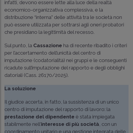
infatti, devono essere lette alla luce della realtà
economico-organizzativa complessiva, e la
distribuzione “interna” delle attività tra le società non
può essere utilizzata per sottrarsi agli oneri probatori
che presidiano la legittimità del recesso.
Sul punto, la
Cassazione
ha di recente ribadito i criteri
per l’accertamento dell’unicità del centro di
imputazione (codatorialità) nei gruppi e le conseguenti
ricadute sull’imputazione del rapporto e degli obblighi
datoriali (
Cass. 26170/2025
).
La soluzione
Il giudice accerta, in fatto, la sussistenza di un unico
centro di imputazione del rapporto di lavoro: la
prestazione del dipendente
è stata impiegata
stabilmente nell’
interesse di più società
, con un
coordinamento unitario e una gestione integrata delle