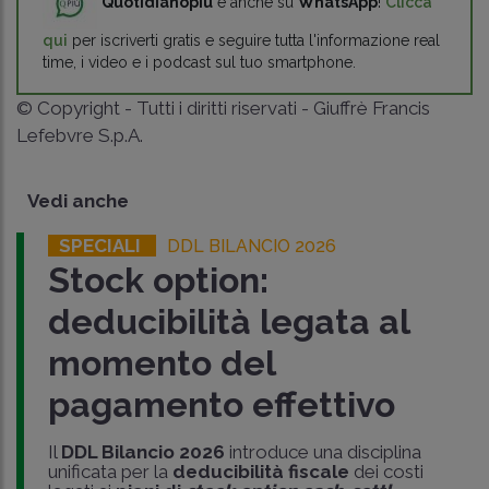
Quotidianopiù
è anche su
WhatsApp
!
Clicca
qui
per iscriverti gratis e seguire tutta l'informazione real
time, i video e i podcast sul tuo smartphone.
© Copyright - Tutti i diritti riservati - Giuffrè Francis
Lefebvre S.p.A.
Vedi anche
SPECIALI
DDL BILANCIO 2026
Stock option:
deducibilità legata al
momento del
pagamento effettivo
Il
DDL Bilancio 2026
introduce una disciplina
unificata per la
deducibilità fiscale
dei costi