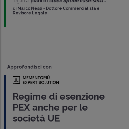
legati ai
piani di
stock option cash-settl..
di
Marco Nessi
-
Dottore Commercialista e
Revisore Legale
Approfondisci con
Regime di esenzione
PEX anche per le
società UE