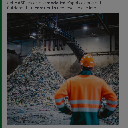
del
MASE
, recante le
modalità
d'applicazione e di
fruizione di un
contributo
riconosciuto alle imp..