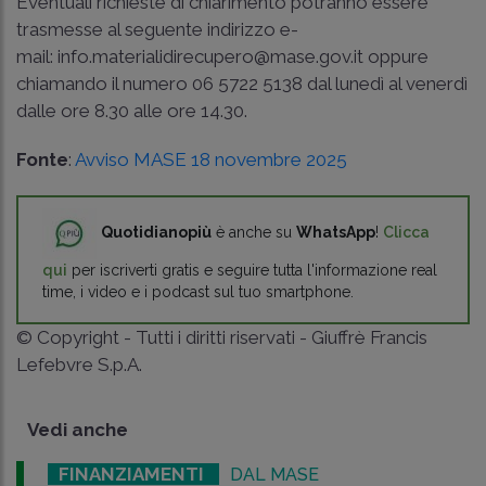
Eventuali richieste di chiarimento potranno essere
trasmesse al seguente indirizzo e-
mail: info.materialidirecupero@mase.gov.it oppure
chiamando il numero 06 5722 5138 dal lunedì al venerdì
dalle ore 8.30 alle ore 14.30.
Fonte
:
Avviso MASE 18 novembre 2025
Quotidianopiù
è anche su
WhatsApp
!
Clicca
qui
per iscriverti gratis e seguire tutta l'informazione real
time, i video e i podcast sul tuo smartphone.
© Copyright - Tutti i diritti riservati - Giuffrè Francis
Lefebvre S.p.A.
Vedi anche
FINANZIAMENTI
DAL MASE