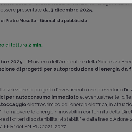
fonte solare
nel
Sud Italia
: le istanze per le agevolazion
essere presentate dal
3 dicembre 2025
.
di
Pietro Mosella
-
Giornalista pubblicista
o di lettura
2 min.
tobre 2025
, il Ministero dell'Ambiente e della Sicurezza Ene
ezione di
progetti per autoproduzione di energia
da f
 alla selezione di progetti d'investimento che prevedono l'in
ci
per autoconsumo immediato
e, eventualmente, differ
 stoccaggio
elettrochimico dell'energia elettrica, in attuazi
“Promuovere le energie rinnovabili in conformità della Diret
 i criteri di sostenibilità ivi stabiliti” e dalla linea d'Azione 2
 da FER” del PN RIC 2021-2027.