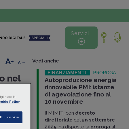
Servizi
NDO DIGITALE
SPECIALI
+
-
Vedi anche
FINANZIAMENTI
PROROGA
o nel
Autoproduzione energia
rinnovabile PMI: istanze
di agevolazione fino al
gliorare la
10 novembre
okie Policy
ca
ha
Il MIMIT, con
decreto
er la
tti i cookie
direttoriale
del
29 settembre
ergia da
2025
, ha disposto la
proroga
al