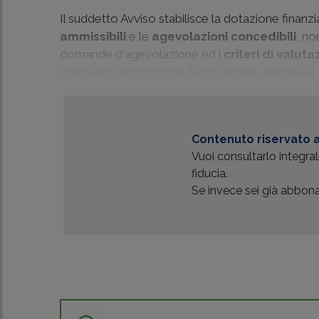
Il suddetto Avviso stabilisce la dotazione finanziar
ammissibili
e le
agevolazioni concedibili
, no
domande d'agevolazione ed i
criteri di valut
d'accesso all'istruttoria. Sono, altresì, definite l
Contenuto riservato a
Vuoi consultarlo integr
fiducia.
Se invece sei già abbonat