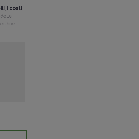
li
, i
costi
 delle
'ordine