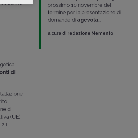
i potranno
prossimo 10 novembre del
termine per la presentazione di
domande di
agevola..
a cura di
redazione Memento
rgetica
onti di
stallazione
ito,
one di
tiva (UE)
.2.1