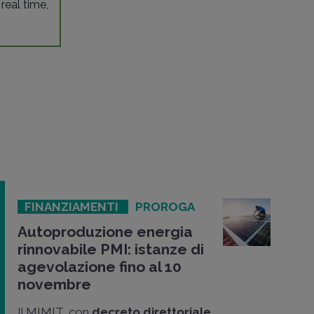
 real time,
FINANZIAMENTI
PROROGA
Autoproduzione energia
rinnovabile PMI: istanze di
agevolazione fino al 10
novembre
Il MIMIT, con
decreto direttoriale