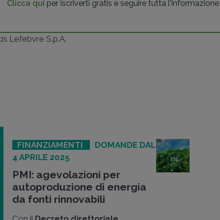
Clicca qui
per iscriverti gratis e seguire tutta l'informazione
ncis Lefebvre S.p.A.
FINANZIAMENTI
DOMANDE DAL
4 APRILE 2025
PMI: agevolazioni per
autoproduzione di energia
da fonti rinnovabili
Con il
Decreto direttoriale