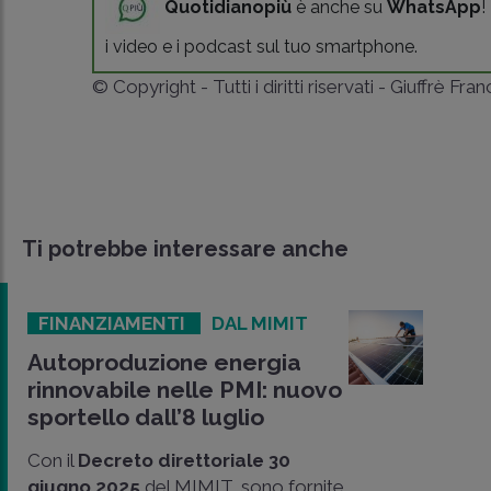
Quotidianopiù
è anche su
WhatsApp
!
i video e i podcast sul tuo smartphone.
© Copyright - Tutti i diritti riservati - Giuffrè Fra
Ti potrebbe interessare anche
FINANZIAMENTI
DAL MIMIT
Autoproduzione energia
rinnovabile nelle PMI: nuovo
sportello dall’8 luglio
Con il
Decreto direttoriale 30
giugno 2025
del MIMIT, sono fornite