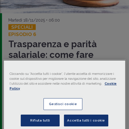
Martedì 18/11/2025 • 06:00
SPECIALI
EPISODIO 6
Trasparenza e parità
salariale: come fare
ricorso?
Cliccando su “Accetta tutti i cookie”, l'utente accetta di memorizzare i
La Direttiva cd.
Pay transparency
introduce un vero sistema
cookie sul dispositivo per migliorare la navigazione del sito, analizzare
di
giustizia retributiva
: in presenza di elementi concreti di
l'utilizzo del sito e assistere nelle nostre attività di marketing.
Cookie
disparità, l’
onere della prova
si sposta sul datore di
Policy
lavoro e soggetti quali sindacati o organismi di parità
possono promuovere
azioni collettive
.
Gestisci cookie
di
Luca Bonetti
-
Consulente del Lavoro - Fondatore
Studio Bonetti
di
Luciano Vella
-
Avvocato giuslavorista - Senior
Rifiuta tutti
Accetta tutti i cookie
associate studio legale Orrick