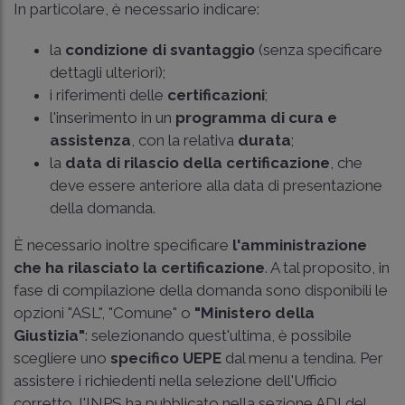
In particolare, è necessario indicare:
la
condizione di svantaggio
(senza specificare
dettagli ulteriori);
i riferimenti delle
certificazioni
;
l'inserimento in un
programma di cura e
assistenza
, con la relativa
durata
;
la
data di rilascio della certificazione
, che
deve essere anteriore alla data di presentazione
della domanda.
È necessario inoltre specificare
l'amministrazione
che ha rilasciato la certificazione
. A tal proposito, in
fase di compilazione della domanda sono disponibili le
opzioni "ASL", "Comune" o
"Ministero della
Giustizia"
: selezionando quest'ultima, è possibile
scegliere uno
specifico UEPE
dal menu a tendina. Per
assistere i richiedenti nella selezione dell'Ufficio
corretto, l'INPS ha pubblicato nella sezione ADI del