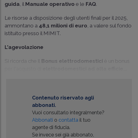
guida
, il
Manuale operativo
e le
FAQ
.
Le risorse a disposizione degli utenti finali per il 2025,
ammontano a
48,1 milioni di euro
, a valere sul fondo
istituito presso il MIMIT.
L'agevolazione
Si ricorda che il
Bonus elettrodomestici
è un bonus
per l'acquisto di
elettrodomestici ad alta efficie...
Contenuto riservato agli
abbonati.
Vuoi consultarlo integralmente?
Abbonati
o
contatta
il tuo
agente di fiducia.
Se invece sei già abbonato,