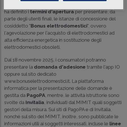
con il
decreto direttoriale del 12 novembre 2025
,
ha definito i
termini d'apertura
per presentare, da
parte degli utenti finali, le istanze di concessione del
cosiddetto "
Bonus elettrodomestici
", ovvero
l'agevolazione per l'acquisto di elettrodomestici ad
alta efficienza energetica in sostituzione degli
elettrodomestici obsoleti.
Dal 18 novembre 2025, i consumatori potranno
presentare la
domanda d'adesione
tramite l'app IO
oppure sul sito dedicato
www.bonuselettrodomestici.it
. La piattaforma
informatica per la presentazione delle domande è
gestita da
PagoPA
, mentre, le attività istruttorie sono
svolte da
Invitalia
, individuati dal MIMIT quali soggetti
gestori della misura. Sui siti di PagoPA e di Invitalia,
nonché sul sito del MIMIT, inoltre, sono pubblicate le
informazioni utili ai soggetti interessati, incluse le
linee