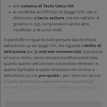
uno
schema di Testo Unico IVA
;
le modifiche al DPR 633/72 (legge IVA), che si
riferiscono al
terzo settore
, ma che nell'atto di
governo n. 295 comprendono anche altre
modifiche, a dir poco inutili.
A quest'ultimo riguardo basti pensare alla riscrittura
dell'articolo 19-ter legge IVA, che riguarda il
diritto di
detrazione
per gli
enti non commerciali
. Si propone
un nuovo testo, senza nessuna modifica sostanziale,
quando questo articolo ben si potrebbe eliminare, in
quanto il principio è quello enunciato nel comma 4
dell'articolo 19 (cd.
pro-quota
): per i beni ed i servizi
in parte utilizzati per operazioni non soggette all'
imposta la detrazione non è ammessa per la quota
imputa...