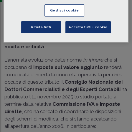
Gestisci cookie
Traduci con IA
Ascolta la news
Tempo di lettura
3 min.
Rifiuta tutti
Accetta tutti i cookie
Evoluzione normativa IVA: scenari incerti tra
novità e criticità
L'anomala evoluzione delle norme
in itinere
che si
occupano di
imposta sul valore aggiunto
renderà
complicata e incerta la concreta operatività per chi si
occupa di questo tributo: il
Consiglio Nazionale dei
Dottori Commercialisti e degli Esperti Contabili
ha
pubblicato l'11 novembre 2025 lo studio portato a
termine dalla relativa
Commissione IVA
e
imposte
dirette
, che ha cercato di coordinare le disposizioni
degli schemi di modifica, che si stanno accalcando
all'apertura dell'anno 2026. In particolare: