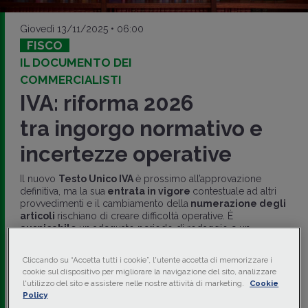
Giovedì 13/11/2025 • 06:00
FISCO
IL DOCUMENTO DEI
COMMERCIALISTI
IVA: riforma 2026
tra ingorgo normativo e
incertezze operative
Il nuovo
Testo Unico IVA
è prossimo all’approvazione
definitiva, ma la sua
entrata in vigore
contestuale ad altri
provvedimenti e il cambiamento della
numerazione degli
articoli
rischiano di creare difficoltà operative. È
auspicabile
un adeguato periodo di rodaggio e un
coordinamento normativo
per agevolare l’assimilazione
delle nuove regole.
Cliccando su “Accetta tutti i cookie”, l'utente accetta di memorizzare i
cookie sul dispositivo per migliorare la navigazione del sito, analizzare
di
Raffaele Rizzardi
-
Dottore commercialista,
l'utilizzo del sito e assistere nelle nostre attività di marketing.
Cookie
Rappresentante ANTI alla CFE
Policy