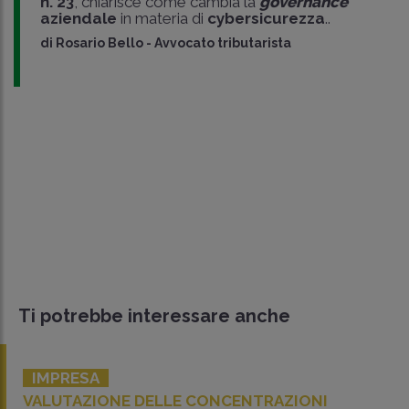
n. 23
, chiarisce come cambia la
governance
aziendale
in materia di
cybersicurezza
..
di
Rosario Bello
-
Avvocato tributarista
Ti potrebbe interessare anche
IMPRESA
VALUTAZIONE DELLE CONCENTRAZIONI