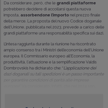
Da considerare, però, che le
grandi piattaforme
potrebbero decidere di accollarsi questa nuova
imposta,
assorbendone l’importo
nel prezzo finale
della merce. La proposta del nuovo Codice doganale
dell’Unione, pubblicata nel 2023, prevede a carico delle
grandi piattaforme una responsabilità specifica sui dazi.
L’intesa raggiunta durante la riunione ha riscontrato
ampio consenso tra i Ministri dell’economia dell’Unione
europea. Il Commissario europeo all’Economia, la
produttività, l'attuazione e la semplificazione Valdis
Dombrovskis ha dichiarato che: “
L’applicazione dei
dazi doganali su tali spedizioni è un passo importante
per garantire condizioni di parità alle imprese
europee
”. Va considerato, infatti, che nel 2024 son...