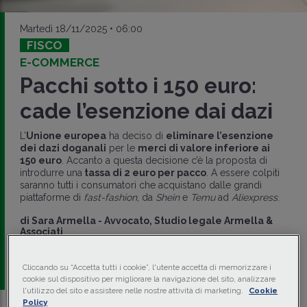
Martedì 18/11/2025 • 06:00
FISCO
E-COMMERCE
Pacchi sotto i 150 euro:
cade l’esenzione dai dazi
L’
Unione europea
ha deciso di
eliminare l’esenzione
dei dazi doganali
per le
merci di valore inferiore ai
150 euro
. Accanto a questa decisione c’è la proposta di
introdurre una
tassa di 2 euro per pacco
. A essere colpiti
saranno tutti i consumatori che acquistano dalle grandi
piattaforme di
fast-fashion
, da
Shein
e
Temu
ad
Aliexpress
.
di
Sara Armella
-
Avvocato, Studio legale Armella &
Associati
di
Tatiana Salvi
-
Avvocato, Studio legale Armella &
Associati
Cliccando su “Accetta tutti i cookie”, l'utente accetta di memorizzare i
cookie sul dispositivo per migliorare la navigazione del sito, analizzare
l'utilizzo del sito e assistere nelle nostre attività di marketing.
Cookie
Policy