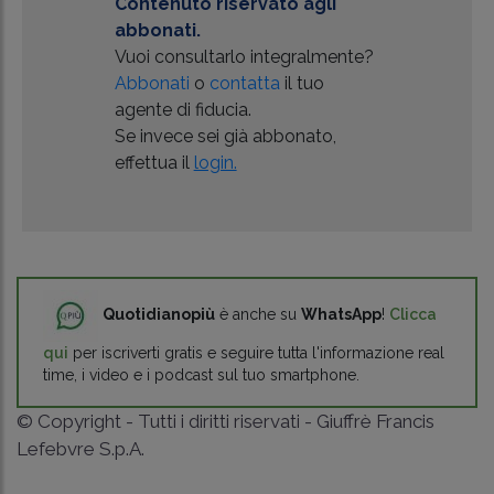
Contenuto riservato agli
abbonati.
Vuoi consultarlo integralmente?
Abbonati
o
contatta
il tuo
agente di fiducia.
Se invece sei già abbonato,
effettua il
login.
Quotidianopiù
è anche su
WhatsApp
!
Clicca
qui
per iscriverti gratis e seguire tutta l'informazione real
time, i video e i podcast sul tuo smartphone.
© Copyright - Tutti i diritti riservati - Giuffrè Francis
Lefebvre S.p.A.