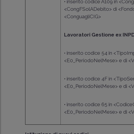
• inserito codice A109 in <Co
<CongFSolADebito> di <FondoS
<ConguagliCIG>
Lavoratori Gestione ex INP
• inserito codice 54 in <Tipo
<E0_PeriodoNelMese> e di <
• inserito codice 4F in <TipoS
<E0_PeriodoNelMese> e di <
• inserito codice 65 in <Codic
<E0_PeriodoNelMese> e di <