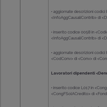
• aggiornate descrizioni codic
<InfoAggCausaliContrib> di <Da
• inserito codice 0058 in <Cod
<InfoAggCausaliContrib> di <Da
• aggiornate descrizioni codi
<CodConv> di <Conv> di <ConvB
Lavoratori dipendenti <Den
• inserito codice L017 in <Co
<CongFSolACredito> di <Fon