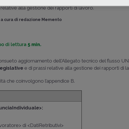
(
release 4.31.1
), recependo le ultime
novità
legislative e 
relative alla gestione dei rapporti di lavoro.
a cura di
redazione Memento
o di lettura
5 min.
consueto aggiornamento dell’Allegato tecnico del flusso
egislative
e di prassi relative alla gestione dei rapporti di l
ità che coinvolgono l’appendice B.
unciaIndividuale>:
voratore> di <DatiRetributivi>