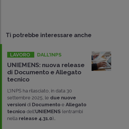
Ti potrebbe interessare anche
LAVORO
DALL'INPS
UNIEMENS: nuova release
di Documento e Allegato
tecnico
L’INPS ha rilasciato, in data 30
settembre 2025, le
due nuove
versioni
di
Documento
e
Allegato
tecnico
dell’
UNIEMENS
(entrambi
CONDIVIDI
nella
release 4.31.0
)..
SU