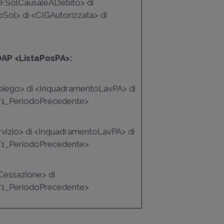
ngFSolCausaleADebito> di
ol> di <CIGAutorizzata> di
DAP <ListaPosPA>:
Impiego> di <InquadramentoLavPA> di
V1_PeriodoPrecedente>
ervizio> di <InquadramentoLavPA> di
V1_PeriodoPrecedente>
eCessazione> di
V1_PeriodoPrecedente>