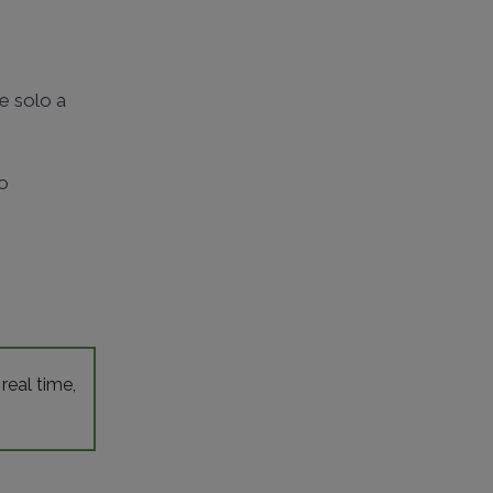
le solo a
vo
 real time,