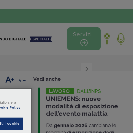
Servizi
NDO DIGITALE
SPECIALI
+
-
Vedi anche
LAVORO
DALL'INPS
UNIEMENS: nuove
gliorare la
modalità di esposizione
okie Policy
dell’evento malattia
tti i cookie
Da
gennaio 2026
cambiano le
NS
modalità di
esposizione
degli