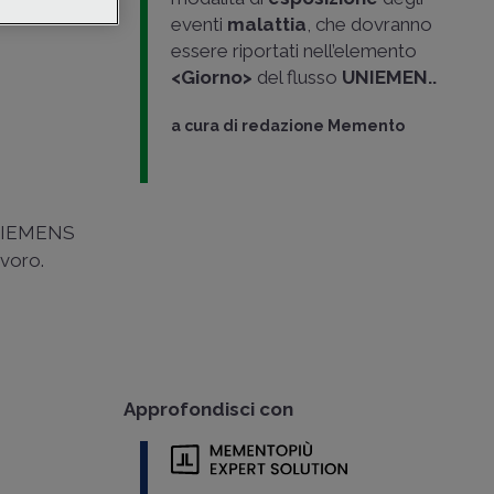
di prassi
eventi
malattia
, che dovranno
essere riportati nell’elemento
<Giorno>
del flusso
UNIEMEN..
a cura di
redazione Memento
 UNIEMENS
avoro.
Approfondisci con