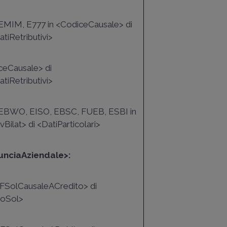
i EMIM, E777 in <CodiceCausale> di
tiRetributivi>
iceCausale> di
tiRetributivi>
ci EBWO, EISO, EBSC, FUEB, ESBI in
ilat> di <DatiParticolari>
unciaAziendale>:
ngFSolCausaleACredito> di
doSol>