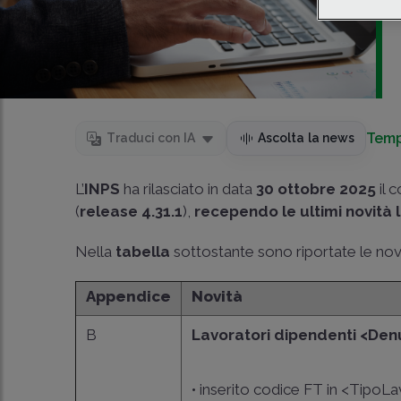
Temp
Traduci con IA
Ascolta la news
L’
INPS
ha rilasciato in data
30 ottobre 2025
il 
(
release 4.31.1
),
recependo le ultimi novità l
Nella
tabella
sottostante sono riportate le nov
Appendice
Novità
B
Lavoratori dipendenti <Den
• inserito codice FT in <TipoLa