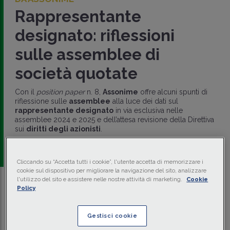
Rappresentante
designato: riflessioni
sulle assemblee di
società quotate
Con il
position paper
n. 8,
Assonime
offre alcuni spunti di
riflessione sulle
assemblee
alla luce dei dati sul
rappresentante designato
in via esclusiva nelle
assemblee 2024 e 2025 e dell’attesa revisione della Direttiva
sui
diritti degli azionisti
.
a cura di
redazione Memento
Cliccando su “Accetta tutti i cookie”, l'utente accetta di memorizzare i
cookie sul dispositivo per migliorare la navigazione del sito, analizzare
l'utilizzo del sito e assistere nelle nostre attività di marketing.
Cookie
Policy
Traduci con IA
Ascolta la news
Tempo di lettura
2 min.
Gestisci cookie