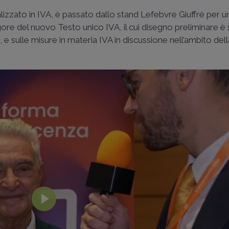
izzato in IVA, è passato dallo stand Lefebvre Giuffré per un
igore del nuovo Testo unico IVA, il cui disegno preliminare è
, e sulle misure in materia IVA in discussione nell’ambito de
Play