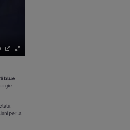
PIP
Enter
fullscreen
 di
blue
nergie
olata
iani per la