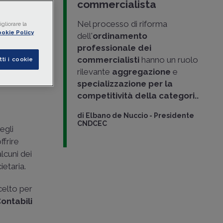
i
commercialista
empo reale,
Nel processo di riforma
gliorare la
okie Policy
dell'
ordinamento
professionale dei
commercialisti
hanno un ruolo
tti i cookie
rilevante
aggregazione
e
specializzazione per la
competitività della categori..
di
Elbano de Nuccio
-
Presidente
CNDCEC
egli
ffrire
lcuni dei
ietaria.
celto per
ontabili