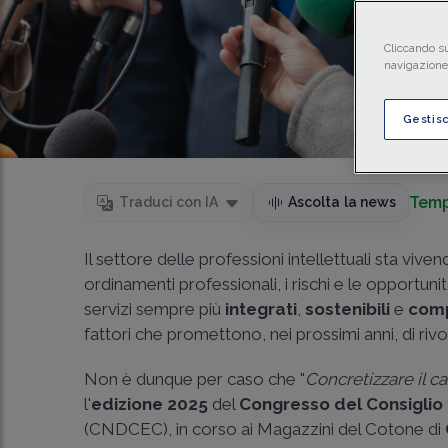
Cliccando su
navigazione 
Gestis
Temp
Traduci con IA
Ascolta la news
Il settore delle professioni intellettuali sta viv
ordinamenti professionali, i rischi e le opportunit
servizi sempre più
integrati
,
sostenibili
e
comp
fattori che promettono, nei prossimi anni, di rivo
Non è dunque per caso che "
Concretizzare il c
l'
edizione 2025
del
Congresso del Consiglio 
(CNDCEC), in corso ai Magazzini del Cotone di