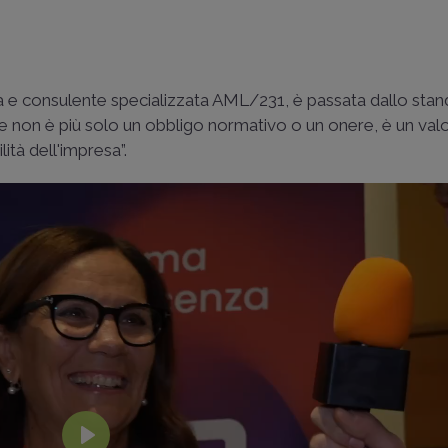
ta e consulente specializzata AML/231, è passata dallo sta
ce non è più solo un obbligo normativo o un onere, è un val
ità dell'impresa”.