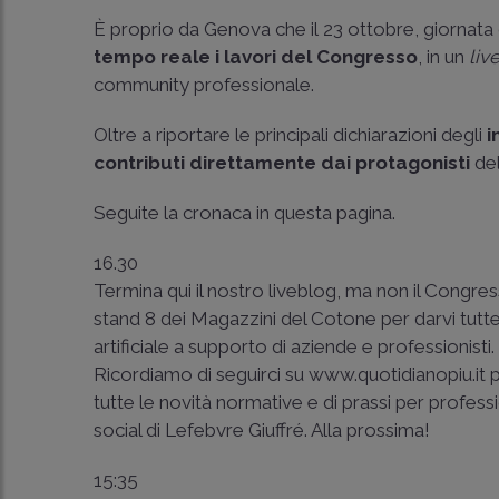
È proprio da Genova che il 23 ottobre, giornata 
tempo reale i lavori del Congresso
, in un
liv
community professionale.
Oltre a riportare le principali dichiarazioni degli
i
contributi direttamente dai protagonisti
de
Seguite la cronaca in questa pagina.
16.30
Termina qui il nostro liveblog, ma non il Congr
stand 8 dei Magazzini del Cotone per darvi tutte le
artificiale a supporto di aziende e professionisti
Ricordiamo di seguirci su
www.quotidianopiu.it
p
tutte le novità normative e di prassi per profess
social di Lefebvre Giuffré. Alla prossima!
15:35