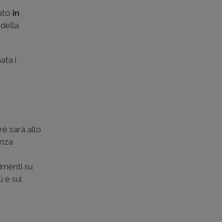
tato
in
 della
ata i
é sarà allo
enza
imenti su
ù e sui