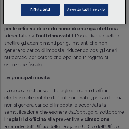
Rifiuta tutti
Accetta tutti i cookie
L'Agenzia delle Dogane e dei Monopoli ha pubblicato
la
Circolare n. 27/2025
contenente importanti novità
per le
officine di produzione di energia elettrica
alimentate da
fonti rinnovabili
. L'obiettivo è quello di
snellire gli adempimenti per gli impianti che non
generano carico di imposta, riducendo così gli oneri
burocratici per coloro che operano in regime di
esenzione fiscale.
Le principali novità
La circolare chiarisce che agli esercenti di officine
elettriche alimentate da fonti rinnovabili, presso le quali
non si genera carico di imposta, è accordata la
semplificazione che esonera dall'obbligo di sottoporre
i
registri d'officina
alla preventiva
vidimazione
annuale
dell'Ufficio delle Dogane (UD) o dell'Ufficio