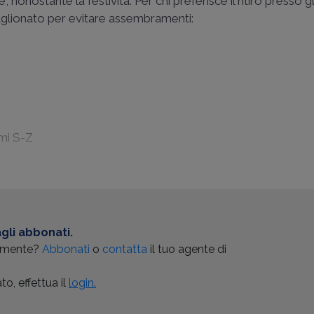
 nonostante la festività. Per chi preferisce il ritiro presso g
glionato per evitare assembramenti:
mi S-Z
gli abbonati.
almente?
Abbonati
o
contatta
il tuo agente di
o, effettua il
login.