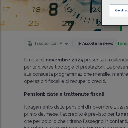
Gestis
Temp
Traduci con IA
Ascolta la news
Il mese di
novembre 2025
presenta un calendar
per le diverse tipologie di prestazioni. La presen
alla consueta programmazione mensile, mentre p
operazioni fiscali e di recupero crediti.
Pensioni: date e trattenute fiscali
Il pagamento delle pensioni di novembre 2025 
primo del mese, l'accredito è previsto per
lune
che per coloro che ritirano l'assegno in contant