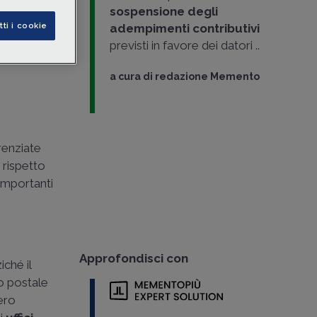
i
sospensione
degli
tti i cookie
adempimenti contributivi
previsti in favore dei datori ..
sta
a cura di
redazione Memento
erenziate
rispetto
importanti
Approfondisci con
iché il
 o postale
ero