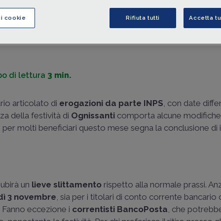
le date di
erogazione delle prestazioni INPS
del mese d
novembre 2025
.
ci cookie
Rifiuta tutti
Accetta tu
di
Mario Cassaro
-
Consulente del lavoro - Giornalista pubblici
o di lettura
3 min.
io articolato di
erogazioni da parte INPS
, con date diff
za della festività di
Ognissanti
comporta alcune modifiche 
er molti beneficiari questo mese segna la conclusione di 
subirà un
lieve slittamento
rispetto alla normale prassi. Anz
dì 3 novembre
, sia per i titolari di conto corrente bancario
i. Fanno eccezione i
correntisti BancoPosta
, che potrebb