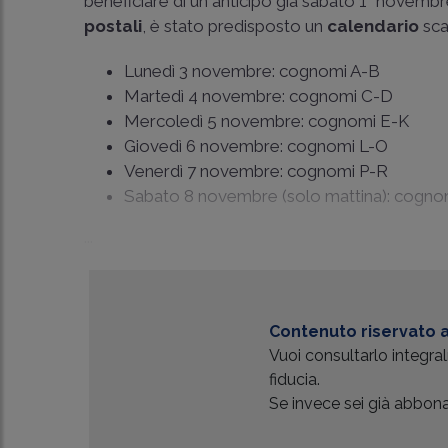
beneficiare di un anticipo già sabato 1° novembre,
postali
, è stato predisposto un
calendario
sca
Lunedì 3 novembre: cognomi A-B
Martedì 4 novembre: cognomi C-D
Mercoledì 5 novembre: cognomi E-K
Giovedì 6 novembre: cognomi L-O
Venerdì 7 novembre: cognomi P-R
Sabato 8 novembre (solo mattina): cogno
...
Contenuto riservato a
Vuoi consultarlo integr
fiducia.
Se invece sei già abbonat