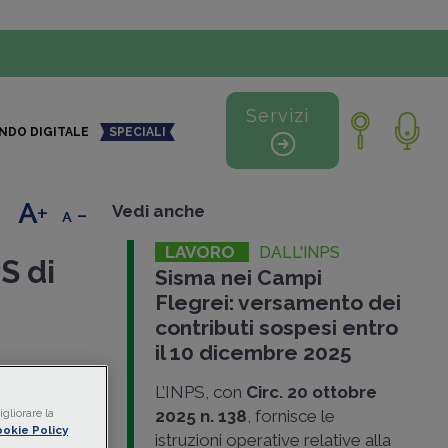
Servizi
NDO DIGITALE
SPECIALI
+
-
Vedi anche
LAVORO
DALL'INPS
S di
Sisma nei Campi
Flegrei: versamento dei
contributi sospesi entro
il 10 dicembre 2025
i
L’INPS, con
Circ. 20 ottobre
o i
2025 n. 138
, fornisce le
gliorare la
segna tutte
okie Policy
istruzioni operative relative alla