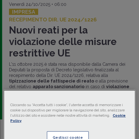
Venerdì 24/10/2025 • 06:00
IMPRESA
RECEPIMENTO DIR. UE 2024/1226
Nuovi reati per la
violazione delle misure
restrittive UE
L'11 ottobre 2025 è stata resa disponibile dalla Camera dei
Deputati la proposta di Decreto legislativo finalizzata al
recepimento della Dir. UE 2024/1226, relativa alla
tipizzazione delle fattispecie di reato
e alla previsione
del relativo
apparato sanzionatorio
in caso di
violazione
delle misure restrittive
adottate dall'UE
.
di
Camilla Izzi
-
Avvocato - Commissione
Cliccando su “Accetta tutti i cookie”, l'utente accetta di memorizzare i
Antiriciclaggio ODCEC Roma e Ordine Avvocati Roma
cookie sul dispositivo per migliorare la navigazione del sito, analizzare
l'utilizzo del sito e assistere nelle nostre attività di marketing.
Cookie
Policy
Traduci con IA
Ascolta la news
Gestisci cookie