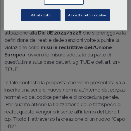
Tempo di lettura
2 min.
Rifiuta tutti
Accetta tutti i cookie
Lo scopo della proposta di legge recentemente
pubblicata dalla Camera dei Deputati è di dare
attuazione alla
Dir. UE 2024/1226
che si prefiggeva la
definizione dei reati e delle sanzioni volte a punire la
violazione delle
misure restrittive dell'Unione
Europea
, ovvero le misure adottate da parte di
quest'ultima sulla base dell'
art. 29 TUE
e dell'art. 215
TFUE.
In tale contesto la proposta che viene presentata va a
inserire una serie di nuove norme all'interno del
corpus
normativo del codice penale e di procedura penale.
Per quanto attiene la tipizzazione delle fattispecie di
reato, queste vengono inserite all'interno del Libro II
c.p. Titolo I, attraverso la creazione di un nuovo “Capo
I-Bis”.