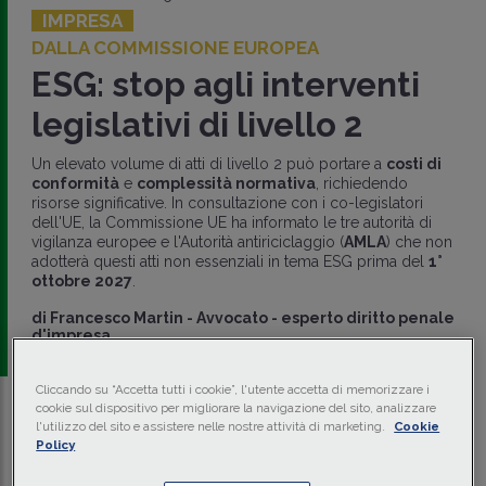
IMPRESA
DALLA COMMISSIONE EUROPEA
ESG: stop agli interventi
legislativi di livello 2
Un elevato volume di atti di livello 2 può portare a
costi di
conformità
e
complessità normativa
, richiedendo
risorse significative. In consultazione con i co-legislatori
dell'UE, la Commissione UE ha informato le tre autorità di
vigilanza europee e l'Autorità antiriciclaggio (
AMLA
) che non
adotterà questi atti non essenziali in tema ESG prima del
1°
ottobre 2027
.
di
Francesco Martin
-
Avvocato - esperto diritto penale
d'impresa
Cliccando su “Accetta tutti i cookie”, l'utente accetta di memorizzare i
cookie sul dispositivo per migliorare la navigazione del sito, analizzare
Traduci con IA
Ascolta la news
l'utilizzo del sito e assistere nelle nostre attività di marketing.
Cookie
Policy
Tempo di lettura
2 min.