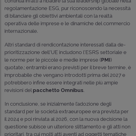
continua infatti a ribadire la sua leadership globale nella
regolamentazione ESG, pur riconoscendo la necessità
di bilanciare gli obiettivi ambientali con la realtà
operativa delle imprese e le dinamiche del commercio
internazionale.
Altri standard di rendicontazione interessati dalla de-
prioritizzazione dell'UE includono l'ESRS settoriale e
le norme per le piccole e medie imprese (
PMI
)
quotate.; entrambi erano previsti per il breve termine, è
improbabile che vengano introdotti prima del 2027 e
potrebbero infine essere integrati nelle più ampie
revisioni del
pacchetto Omnibus
.
In conclusione, se inizialmente l’adozione degli
standard per le società extraeuropee era prevista per
il 2024 e poi rinviata al 2026, con la nuova decisione la
questione subisce un ulteriore slittamento e gli atti non
prioritari, tra cui molti atti aventi ad oggetti tematiche