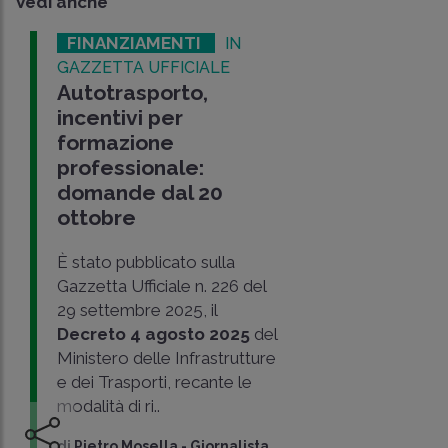
Vedi anche
FINANZIAMENTI
IN
GAZZETTA UFFICIALE
Autotrasporto,
incentivi per
formazione
professionale:
domande dal 20
ottobre
È stato pubblicato sulla
Gazzetta Ufficiale n. 226 del
29 settembre 2025, il
Decreto 4 agosto 2025
del
Ministero delle Infrastrutture
e dei Trasporti, recante le
modalità di ri..
di
Pietro Mosella
-
Giornalista