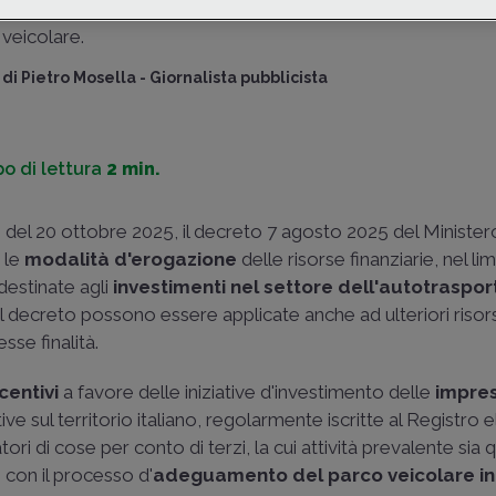
terzi
che intendano rendere più
ecosostenibile
il loro pa
veicolare.
di
Pietro Mosella
-
Giornalista pubblicista
o di lettura
2 min.
4 del 20 ottobre 2025, il
decreto 7 agosto 2025
del Minister
a le
modalità d'erogazione
delle risorse finanziarie, nel lim
 destinate agli
investimenti nel settore dell'autotraspor
el decreto possono essere applicate anche ad ulteriori risor
sse finalità.
ncentivi
a favore delle iniziative d'investimento delle
impres
ive sul territorio italiano, regolarmente iscritte al Registro 
ori di cose per conto di terzi, la cui attività prevalente sia q
con il processo d'
adeguamento del parco veicolare
i