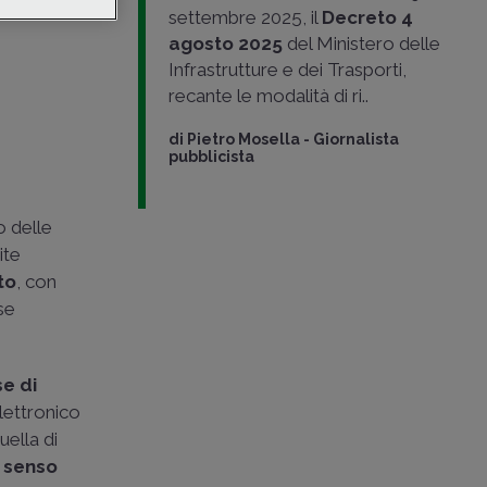
rco
settembre 2025, il
Decreto 4
agosto 2025
del Ministero delle
Infrastrutture e dei Trasporti,
recante le modalità di ri..
di
Pietro Mosella
-
Giornalista
pubblicista
o delle
ite
to
, con
se
e di
elettronico
uella di
n senso