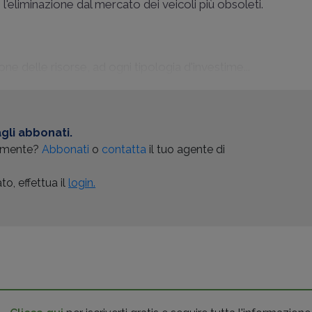
 l'eliminazione dal mercato dei veicoli più obsoleti.
ne delle risorse, ad ogni tipologia d'investime...
gli abbonati.
almente?
Abbonati
o
contatta
il tuo agente di
o, effettua il
login.