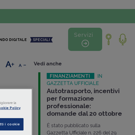
Servizi
NDO DIGITALE
SPECIALI
+
-
Vedi anche
FINANZIAMENTI
IN
GAZZETTA UFFICIALE
Autotrasporto, incentivi
 di
per formazione
gliorare la
professionale:
okie Policy
domande dal 20 ottobre
etta
risorse
tti i cookie
È stato pubblicato sulla
to di
Gazzetta Ufficiale n. 226 del 29