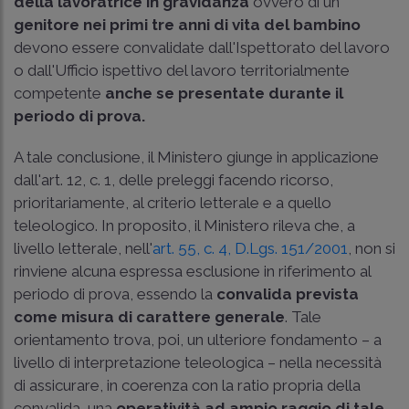
della lavoratrice in gravidanza
ovvero di un
genitore nei primi tre anni di vita del bambino
devono essere convalidate dall'Ispettorato del lavoro
o dall'Ufficio ispettivo del lavoro territorialmente
competente
anche se presentate durante il
periodo di prova.
A tale conclusione, il Ministero giunge in applicazione
dall'art. 12, c. 1, delle preleggi facendo ricorso,
prioritariamente, al criterio letterale e a quello
teleologico. In proposito, il Ministero rileva che, a
livello letterale, nell'
art. 55, c. 4, D.Lgs. 151/2001
, non si
rinviene alcuna espressa esclusione in riferimento al
periodo di prova, essendo la
convalida prevista
come misura di carattere generale
. Tale
orientamento trova, poi, un ulteriore fondamento – a
livello di interpretazione teleologica – nella necessità
di assicurare, in coerenza con la ratio propria della
convalida, una
operatività ad ampio raggio di tale