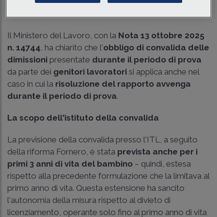
Tempo di lettura
6 min.
Il Ministero del Lavoro, con la
Nota 13 ottobre 2025
n. 14744
, ha chiarito che l'
obbligo di convalida delle
dimissioni
presentate
durante il periodo di prova
da parte dei
genitori lavoratori
si applica anche nel
caso in cui la
risoluzione del rapporto avvenga
durante il periodo di prova
.
La scopo dell'istituto della convalida
La previsione della convalida presso l'ITL, a seguito
della riforma Fornero, è stata
prevista anche per i
primi 3 anni di vita del bambino
– quindi, estesa
rispetto alla precedente formulazione che la limitava al
primo anno di vita. Questa estensione ha sancito
l'autonomia della misura rispetto al divieto di
licenziamento, operante solo fino al primo anno di vita