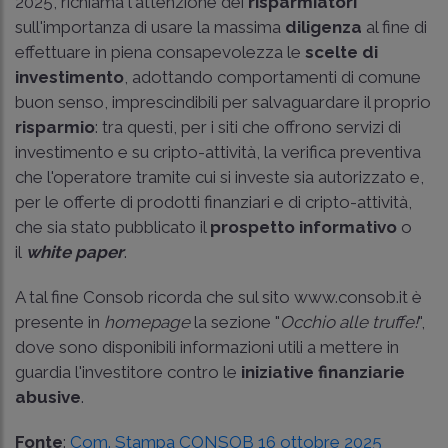
2025, richiama l'attenzione dei
risparmiatori
sull'importanza di usare la massima
diligenza
al fine di
effettuare in piena consapevolezza le
scelte di
investimento
, adottando comportamenti di comune
buon senso, imprescindibili per salvaguardare il proprio
risparmio
: tra questi, per i siti che offrono servizi di
investimento e su cripto-attività, la verifica preventiva
che l'operatore tramite cui si investe sia autorizzato e,
per le offerte di prodotti finanziari e di cripto-attività,
che sia stato pubblicato il
prospetto informativo
o
il
white paper
.
A tal fine Consob ricorda che sul sito
www.consob.it
è
presente in
homepage
la sezione "
Occhio alle truffe!
",
dove sono disponibili informazioni utili a mettere in
guardia l'investitore contro le
iniziative finanziarie
abusive
.
Fonte
:
Com. Stampa CONSOB 16 ottobre 2025