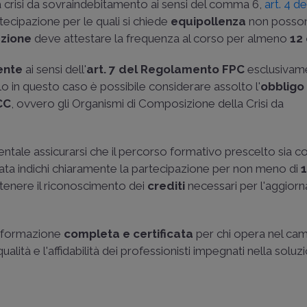
la crisi da sovraindebitamento ai sensi del comma 6,
art. 4 d
artecipazione per le quali si chiede
equipollenza
non posso
azione
deve attestare la frequenza al corso per almeno
12
ente
ai sensi dell'
art. 7 del Regolamento FPC
esclusivame
lo in questo caso è possibile considerare assolto l'
obbligo
OCC
, ovvero gli Organismi di Composizione della Crisi da
mentale assicurarsi che il percorso formativo prescelto sia 
sciata indichi chiaramente la partecipazione per non meno di
ttenere il riconoscimento dei
crediti
necessari per l'aggio
na formazione
completa e certificata
per chi opera nel ca
ualità e l'affidabilità dei professionisti impegnati nella soluz