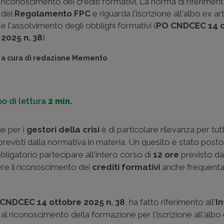
riconoscimento dei crediti formativi. La norma di riferimento
del
Regolamento FPC
e riguarda l'iscrizione all'albo ex ar
e l'assolvimento degli obblighi formativi (
PO CNDCEC 14 o
2025 n. 38
).
a cura di
redazione Memento
o di lettura
2 min.
ne per i
gestori della crisi
è di particolare rilevanza per tutti
 previsti dalla normativa in materia. Un quesito è stato post
ligatorio partecipare all'intero corso di
12 ore
previsto dal
ere il riconoscimento dei
crediti formativi
anche frequent
CNDCEC 14 ottobre 2025 n. 38
, ha fatto riferimento all'
I
o al riconoscimento della formazione per l'iscrizione all'albo 