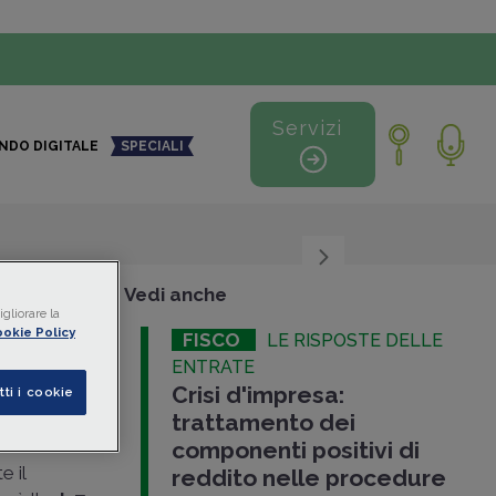
Servizi
NDO DIGITALE
SPECIALI
+
-
Vedi anche
gliorare la
okie Policy
FISCO
LE RISPOSTE DELLE
i:
ENTRATE
Crisi d'impresa:
e
tti i cookie
trattamento dei
ori
della
componenti positivi di
 il
reddito nelle procedure