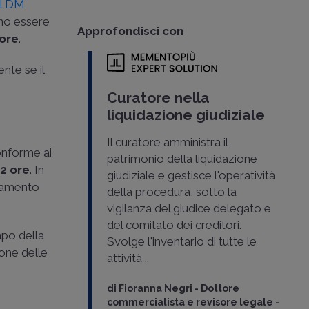
el DM
no essere
Approfondisci con
 ore
.
nte se il
Curatore nella
liquidazione giudiziale
Il curatore amministra il
conforme ai
patrimonio della liquidazione
12 ore
. In
giudiziale e gestisce l'operatività
rnamento
della procedura, sotto la
vigilanza del giudice delegato e
del comitato dei creditori.
mpo della
Svolge l'inventario di tutte le
ione delle
attività ..
di
Fioranna Negri
-
Dottore
commercialista e revisore legale -