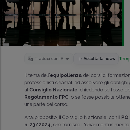
Temp
Traduci con IA
Ascolta la news
Il tema dell'
equipollenza
dei corsi di formazio
professionisti chiamati ad assolvere gli obblighi
al
Consiglio Nazionale
, chiedendo se fosse obb
Regolamento FPC
, o se fosse possibile otten
una parte del corso.
A tal proposito, il Consiglio Nazionale, con il
PO 
n. 23/2024
, che fornisce i “chiarimenti in merit