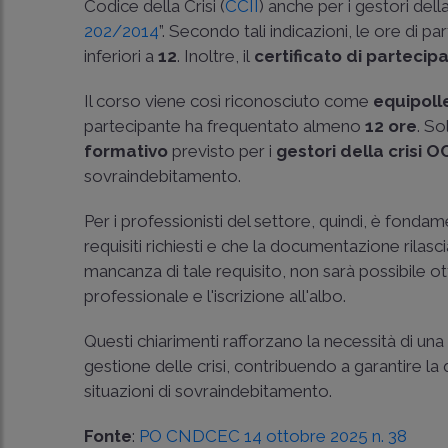
Codice della Crisi (
CCII
) anche per i gestori del
202/2014
”. Secondo tali indicazioni, le ore di p
inferiori a
12
. Inoltre, il
certificato di partecip
Il corso viene così riconosciuto come
equipoll
partecipante ha frequentato almeno
12 ore
. So
formativo
previsto per i
gestori della crisi 
sovraindebitamento.
Per i professionisti del settore, quindi, è fonda
requisiti richiesti e che la documentazione rila
mancanza di tale requisito, non sarà possibile o
professionale e l'iscrizione all'albo.
Questi chiarimenti rafforzano la necessità di u
gestione delle crisi, contribuendo a garantire la q
situazioni di sovraindebitamento.
Fonte
:
PO CNDCEC 14 ottobre 2025 n. 38