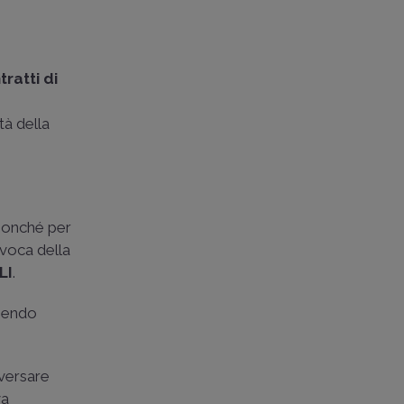
tratti di
tà della
 nonché per
evoca della
LI
.
rnendo
 versare
va