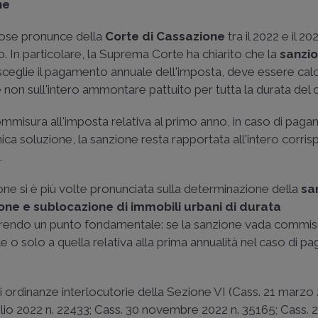
ne
rose pronunce della
Corte di Cassazione
tra il 2022 e il 20
vo. In particolare, la Suprema Corte ha chiarito che la
sanzi
 sceglie il pagamento annuale dell'imposta, deve essere cal
 non sull'intero ammontare pattuito per tutta la durata del 
commisura all'imposta relativa al primo anno, in caso di pag
ica soluzione, la sanzione resta rapportata all'intero corris
.
zione si è più volte pronunciata sulla determinazione della
sa
ione e sublocazione di immobili urbani di durata
iarendo un punto fondamentale: se la sanzione vada commis
le o solo a quella relativa alla prima annualità nel caso di 
di ordinanze interlocutorie della Sezione VI (
Cass. 21 marzo 
glio 2022 n. 22433
;
Cass. 30 novembre 2022 n. 35165
;
Cass. 