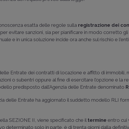
conoscenza esatta delle regole sulla
registrazione dei con
er evitare sanzioni, sia per pianificare in modo corretto gli
ale e in unica soluzione incide ora anche sul rischio e l'enti
elle Entrate dei contratti di locazione e affitto di immobili,
ioni o subentri oppure al fine di esercitare l’opzione e la r
odello predisposto dall’Agenzia delle Entrate denominato
R
a delle Entrate ha aggiornato il suddetto modello RLI fo
della SEZIONE II, viene specificato che il
termine
entro cui
ivo determinato solo in parte, è di trenta giorni dalla definiti