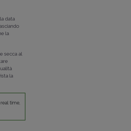
la data
lasciando
he la
re secca al
tare
ualità
sta la
 real time,