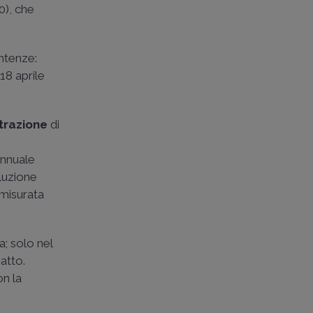
40
), che
ntenze:
18 aprile
strazione
di
annuale
oluzione
mmisurata
a; solo nel
ratto.
on la