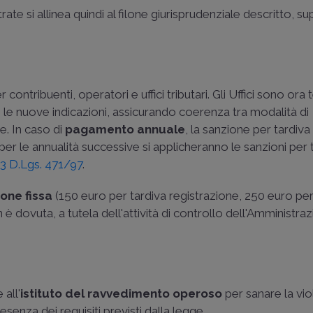
rate si allinea quindi al filone giurisprudenziale descritto, 
ontribuenti, operatori e uffici tributari. Gli Uffici sono ora 
e nuove indicazioni, assicurando coerenza tra modalità di
e. In caso di
pagamento annuale
, la sanzione per tardiva
 per le annualità successive si applicheranno le sanzioni per 
 13 D.Lgs. 471/97
.
one fissa
(150 euro per tardiva registrazione, 250 euro p
 è dovuta, a tutela dell'attività di controllo dell'Amministra
 all'
istituto del ravvedimento operoso
per sanare la vio
esenza dei requisiti previsti dalla legge.