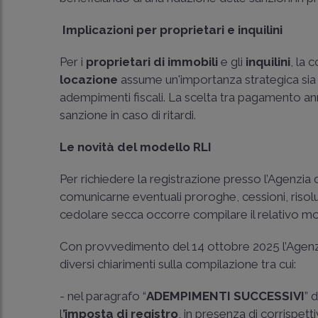
Implicazioni per proprietari e inquilini
Per i
proprietari di immobili
e gli
inquilini
, la 
locazione
assume un'importanza strategica sia p
adempimenti fiscali. La scelta tra pagamento annu
sanzione in caso di ritardi.
Le novità del modello RLI
Per richiedere la registrazione presso l’Agenzia d
comunicarne eventuali proroghe, cessioni, risoluz
cedolare secca occorre compilare il relativo m
Con provvedimento del 14 ottobre 2025 l’Agenzi
diversi chiarimenti sulla compilazione tra cui:
- nel paragrafo “
ADEMPIMENTI SUCCESSIVI
” 
l
’imposta di registro
, in presenza di corrispett