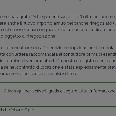
 nel paragrafo “Adempimenti successivi”) oltre ad indicare 
dicare anche il nuovo importo annuo del canone rinegoziato (
o del canone annuo originario); inoltre occorre indicare anc
atto oggetto di rinegoziazione;
 al conduttore circa l’esercizio dell’opzione per la cedola
ta con lettera raccomandata al conduttore prima di eserci
del termine di versamento dell’imposta di registro per le ann
 se nel contratto di locazione è stata espressamente previ
giornamento del canone a qualsiasi titolo.
Clicca qui
per iscriverti gratis e seguire tutta l'informazione
ncis Lefebvre S.p.A.