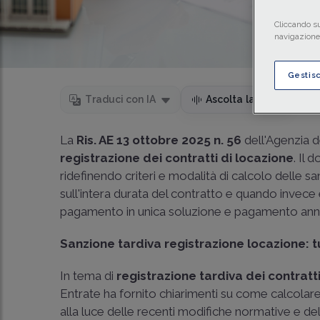
Cliccando su
navigazione 
Gestis
Temp
Traduci con IA
Ascolta la news
La
Ris. AE 13 ottobre 2025 n. 56
dell'Agenzia d
registrazione dei contratti di locazione
. Il
ridefinendo criteri e modalità di calcolo delle sa
sull'intera durata del contratto e quando invece 
pagamento in unica soluzione e pagamento ann
Sanzione tardiva registrazione locazione: t
In tema di
registrazione tardiva dei contratt
Entrate
ha fornito chiarimenti su come calcolar
alla luce delle recenti modifiche normative e de