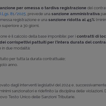
anzione per omessa o tardiva registrazione
dei contrat
D.Lgs. 81/2025
, prevede una
sanzione amministrativa
par
omessa registrazione e una
sanzione ridotta al 45%
(mini
 superiore a 30 giorni.
e è il calcolo della base imponibile: per i
contratti di lo
i corrispettivi pattuiti per l'intera durata del contra
 in due modalità:
ttuito per tutta la durata contrattuale;
ngolo anno.
ato dagli interventi legislativi del 2024 e, successivament
nimi sanzionatori e ridefinito la disciplina delle violazioni. 
uovo Testo Unico delle Sanzioni Tributarie.