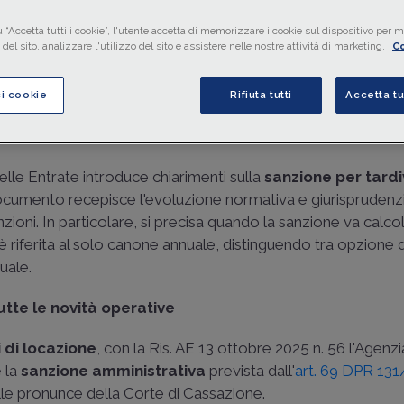
su proprietari e inquilini.
 “Accetta tutti i cookie”, l'utente accetta di memorizzare i cookie sul dispositivo per mi
del sito, analizzare l'utilizzo del sito e assistere nelle nostre attività di marketing.
Co
di
Barbara Bosso de Cardona
-
Notaio in Torino
ci cookie
Rifiuta tutti
Accetta tu
o di lettura
9 min.
elle Entrate introduce chiarimenti sulla
sanzione per tard
 documento recepisce l'evoluzione normativa e giurisprudenzi
nzioni. In particolare, si precisa quando la sanzione va calco
è riferita al solo canone annuale, distinguendo tra opzione d
uale.
utte le novità operative
i di locazione
, con la
Ris. AE 13 ottobre 2025 n. 56 l'Agenzi
e la
sanzione amministrativa
prevista dall'
art. 69 DPR 13
lle pronunce della Corte di Cassazione.