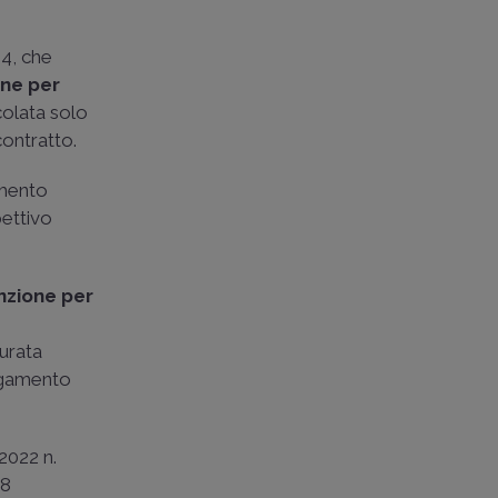
24, che
one per
colata solo
contratto.
amento
pettivo
nzione per
urata
pagamento
2022 n.
28