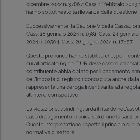
dicembre 2022 n. 37867
;
Cass. 1° febbraio 2023 
hanno sottolineato la rilevanza della questione,
Successivamente, la Sezione V della Cassazione
Cass. 18 gennaio 2024 n. 1981
;
Cass. 24 gennaio
2024 n. 10504
;
Cass. 26 giugno 2024 n. 17657
.
Queste pronunce hanno stabilito che, per i contra
cui all'articolo 69 del TUR deve essere calcolata
contribuente abbia optato per il pagamento annua
dell'imposta di registro riconosciuta anche dall
rappresenta una deroga incentivante alla regol
all'intero corrispettivo.
La violazione, quindi, riguarda il ritardo nell'as
caso di pagamento in unica soluzione la sanzione s
Questa interpretazione rispetta il principio di pr
normativa di settore.