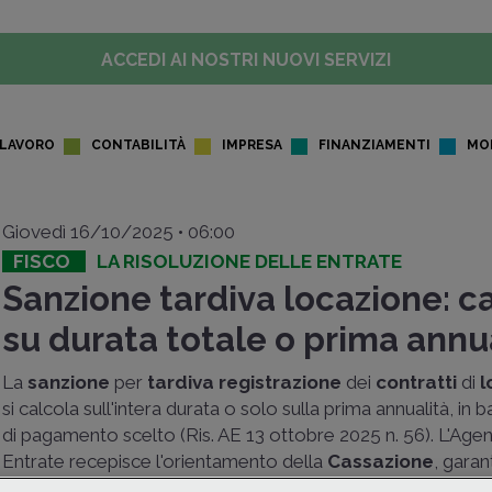
ACCEDI AI NOSTRI NUOVI SERVIZI
LAVORO
CONTABILITÀ
IMPRESA
FINANZIAMENTI
MO
Giovedì 16/10/2025 • 06:00
FISCO
LA RISOLUZIONE DELLE ENTRATE
Sanzione tardiva locazione: c
su durata totale o prima annu
La
sanzione
per
tardiva registrazione
dei
contratti
di
l
si calcola sull'intera durata o solo sulla prima annualità, in b
di pagamento scelto (Ris. AE 13 ottobre 2025 n. 56). L'Agen
Entrate recepisce l'orientamento della
Cassazione
, gara
coerenza tra normativa e giurisprudenza e impattando di