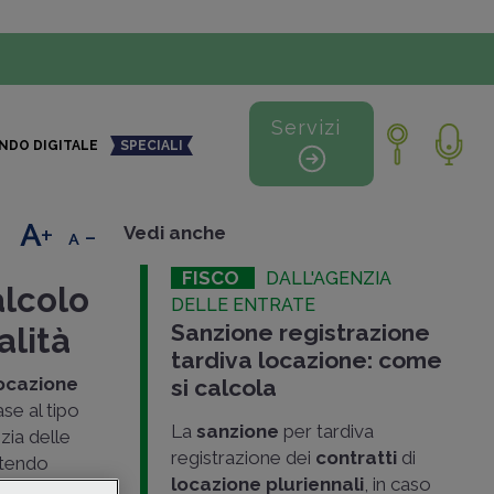
Servizi
NDO DIGITALE
SPECIALI
+
-
Vedi anche
FISCO
DALL'AGENZIA
alcolo
DELLE ENTRATE
Sanzione registrazione
alità
tardiva locazione: come
ocazione
si calcola
ase al tipo
La
sanzione
per tardiva
zia delle
registrazione dei
contratti
di
ntendo
locazione pluriennali
, in caso
rettamente