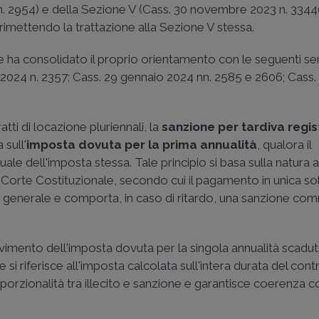
n. 2954
) e della Sezione V (
Cass. 30 novembre 2023 n. 334
 rimettendo la trattazione alla Sezione V stessa.
 ha consolidato il proprio orientamento con le seguenti se
 2024 n. 2357
;
Cass. 29 gennaio 2024 nn. 2585
e
2606
;
Cass. 
tti di locazione pluriennali, la
sanzione per tardiva regi
 sull'
imposta dovuta per la prima annualità
, qualora il
le dell'imposta stessa. Tale principio si basa sulla natura 
a Corte Costituzionale, secondo cui il pagamento in unica s
a generale e comporta, in caso di ritardo, una sanzione co
solvimento dell'imposta dovuta per la singola annualità scadut
i riferisce all'imposta calcolata sull'intera durata del cont
oporzionalità tra illecito e sanzione e garantisce coerenza c