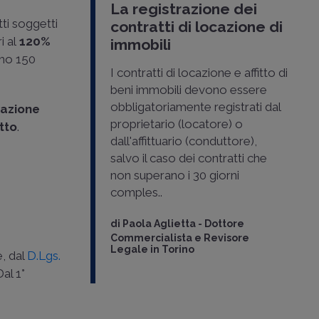
La registrazione dei
ti soggetti
contratti di locazione di
i al
120%
immobili
mo 150
I contratti di locazione e affitto di
beni immobili devono essere
obbligatoriamente registrati dal
cazione
proprietario (locatore) o
tto
.
dall'affittuario (conduttore),
salvo il caso dei contratti che
non superano i 30 giorni
comples..
di
Paola Aglietta
-
Dottore
Commercialista e Revisore
Legale in Torino
e, dal
D.Lgs.
Dal 1°