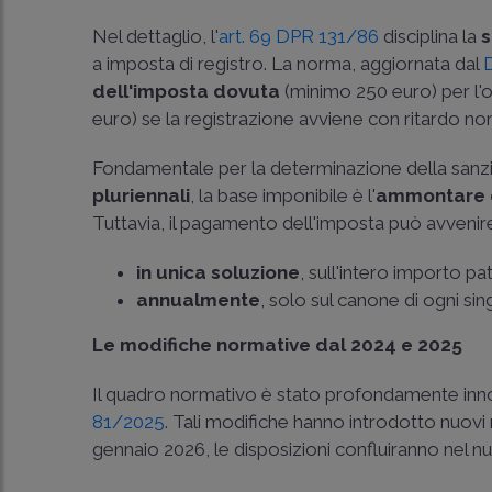
Nel dettaglio, l'
art. 69 DPR 131/86
disciplina la
s
a imposta di registro. La norma, aggiornata dal
dell'imposta dovuta
(minimo 250 euro) per l'
euro) se la registrazione avviene con ritardo non
Fondamentale per la determinazione della sanzion
pluriennali
, la base imponibile è l'
ammontare de
Tuttavia, il pagamento dell'imposta può avvenire
in unica soluzione
, sull'intero importo pa
annualmente
, solo sul canone di ogni si
Le modifiche normative dal 2024 e 2025
Il quadro normativo è stato profondamente innov
81/2025
. Tali modifiche hanno introdotto nuovi mi
gennaio 2026, le disposizioni confluiranno nel n