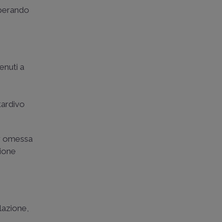
superando
tenuti a
tardivo
er omessa
zione
lazione,