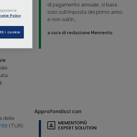
di pagamento annuale, si basa
gliorare la
solo sull'imposta del primo anno
okie Policy
e non sull'in..
tti i cookie
a cura di
redazione Memento
iva
ale,
lata
i
Approfondisci con
a delle
1/86
(TUR),