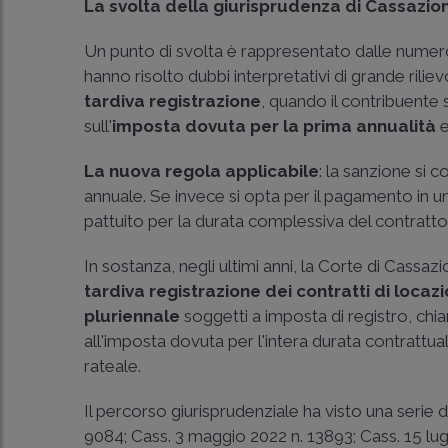
La svolta della giurisprudenza di Cassazio
Un punto di svolta è rappresentato dalle nume
hanno risolto dubbi interpretativi di grande rilie
tardiva registrazione
, quando il contribuente
sull'
imposta dovuta per la prima annualità
e
La nuova regola applicabile
: la sanzione si 
annuale. Se invece si opta per il pagamento in un
pattuito per la durata complessiva del contratto
In sostanza, negli ultimi anni, la Corte di Cassa
tardiva registrazione dei contratti di locaz
pluriennale
soggetti a imposta di registro, ch
all'imposta dovuta per l'intera durata contrattua
rateale.
Il percorso giurisprudenziale ha visto una serie 
9084
;
Cass. 3 maggio 2022 n. 13893
;
Cass. 15 lu