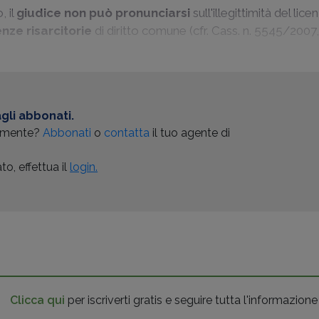
, il
giudice non può pronunciarsi
sull'illegittimità del lic
ze risarcitorie
di diritto comune (cfr.
Cass. n. 5545/2007
gli abbonati.
almente?
Abbonati
o
contatta
il tuo agente di
o, effettua il
login.
Clicca qui
per iscriverti gratis e seguire tutta l'informazione