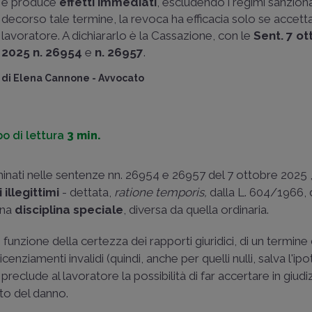
e produce
effetti immediati
, escludendo i regimi sanziona
decorso tale termine, la revoca ha efficacia solo se accetta
lavoratore. A dichiararlo è la Cassazione, con le
Sent. 7 o
2025 n. 26954
e
n. 26957
.
di
Elena Cannone
-
Avvocato
o di lettura
3 min.
minati nelle sentenze nn. 26954 e 26957 del 7 ottobre 2025 
i
illegittimi
- dettata,
ratione temporis,
dalla L. 604/1966, d
una
disciplina speciale
, diversa da quella ordinaria.
n funzione della certezza dei rapporti giuridici, di un termine 
icenziamenti invalidi (quindi, anche per quelli nulli, salva l'ipo
reclude al lavoratore la possibilità di far accertare in giudiz
nto del danno.