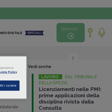
Servizi
NDO DIGITALE
SPECIALI
+
-
Vedi anche
gliorare la
okie Policy
LAVORO
DAL TRIBUNALE
DELLA SPEZIA
tti i cookie
Licenziamenti nelle PMI:
prime applicazioni della
disciplina rivista dalla
nilaterale
Consulta