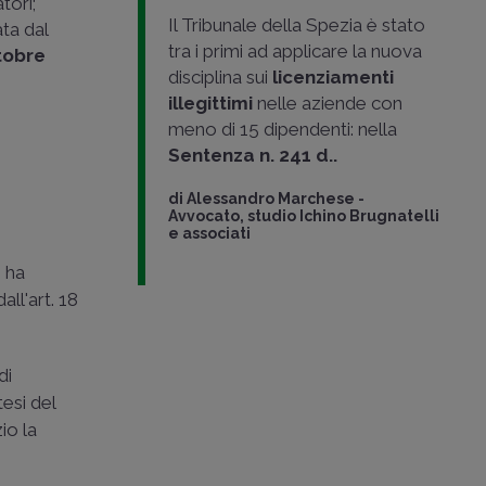
tori;
Il Tribunale della Spezia è stato
ta dal
tra i primi ad applicare la nuova
ttobre
disciplina sui
licenziamenti
illegittimi
nelle aziende con
meno di 15 dipendenti: nella
Sentenza n. 241 d..
di
Alessandro Marchese
-
Avvocato, studio Ichino Brugnatelli
e associati
, ha
all'art. 18
di
tesi del
io la