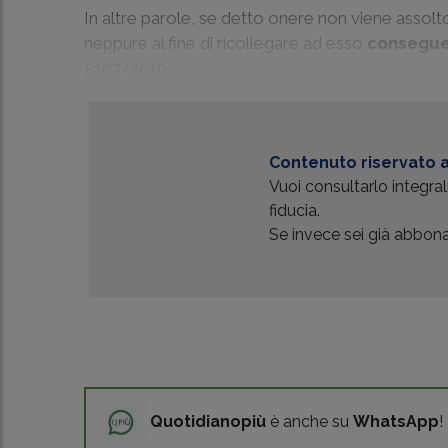
In altre parole, se detto onere non viene assolto
neppure al fine di ricollegare ad esso
conseguen
5107/2010
,
Contenuto riservato a
Vuoi consultarlo integr
fiducia.
Se invece sei già abbonat
Quotidianopiù
è anche su
WhatsApp
!