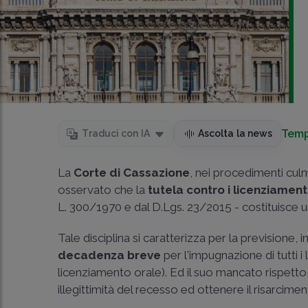
Temp
Traduci con IA
Ascolta la news
La
Corte di Cassazione
, nei procedimenti cul
osservato che la
tutela contro i licenziament
L. 300/1970 e dal D.Lgs. 23/2015 - costituisce 
Tale disciplina si caratterizza per la previsione, i
decadenza
breve
per l'impugnazione di tutti i l
licenziamento orale). Ed il suo mancato rispetto p
illegittimità del recesso ed ottenere il risarcime