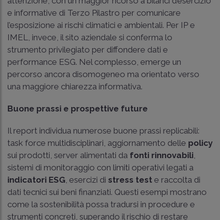
attenzione, con un maggior ricorso a bilanci d’esercizio
e informative di Terzo Pilastro per comunicare
l’esposizione ai rischi climatici e ambientali. Per IP e
IMEL, invece, il sito aziendale si conferma lo
strumento privilegiato per diffondere dati e
performance ESG. Nel complesso, emerge un
percorso ancora disomogeneo ma orientato verso
una maggiore chiarezza informativa.
Buone prassi e prospettive future
Il report individua numerose buone prassi replicabili:
task force multidisciplinari, aggiornamento delle
policy
sui prodotti, server alimentati da
fonti rinnovabili
,
sistemi di monitoraggio con limiti operativi legati a
indicatori ESG
, esercizi di
stress test
e raccolta di
dati tecnici sui beni finanziati. Questi esempi mostrano
come la sostenibilità possa tradursi in procedure e
strumenti concreti, superando il rischio di restare