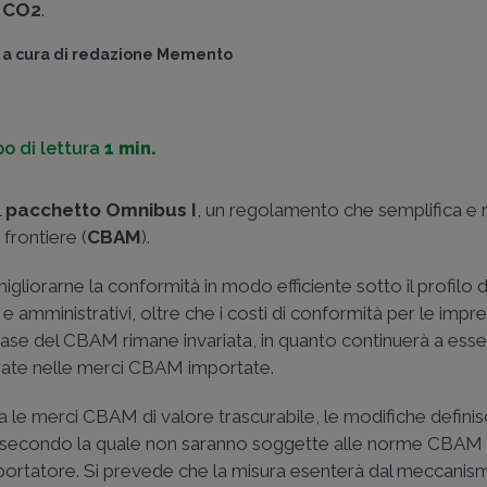
CO2
.
a cura di
redazione Memento
o di lettura
1 min.
l
pacchetto Omnibus I
, un regolamento che semplifica e ra
 frontiere (
CBAM
).
gliorarne la conformità in modo efficiente sotto il profilo de
i e amministrativi, oltre che i costi di conformità per le impr
 base del CBAM rimane invariata, in quanto continuerà a ess
ate nelle merci CBAM importate.
ta le merci CBAM di valore trascurabile, le modifiche defin
a secondo la quale non saranno soggette alle norme CBAM 
portatore. Si prevede che la misura esenterà dal meccani