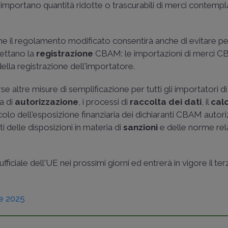
importano quantità ridotte o trascurabili di merci contempl
che il regolamento modificato consentirà anche di evitare pe
pettano la
registrazione
CBAM: le importazioni di merci 
della registrazione dell'importatore.
e altre misure di semplificazione per tutti gli importatori d
a di
autorizzazione
, i processi di
raccolta dei dati
, il
cal
alcolo dell'esposizione finanziaria dei dichiaranti CBAM autoriz
delle disposizioni in materia di
sanzioni
e delle norme rela
fficiale dell'UE nei prossimi giorni ed entrerà in vigore il te
e 2025