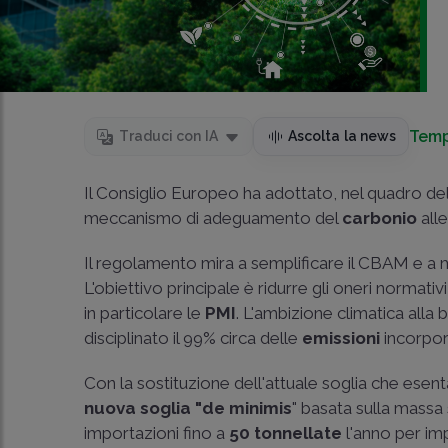
Temp
Traduci con IA
Ascolta la news
Il Consiglio Europeo ha adottato, nel quadro de
meccanismo di adeguamento del
carbonio
alle
Il regolamento mira a semplificare il CBAM e a mi
L'obiettivo principale è ridurre gli oneri normativ
in particolare le
PMI
. L'ambizione climatica alla
disciplinato il 99% circa delle
emissioni
incorpor
Con la sostituzione dell'attuale soglia che esen
nuova soglia "de minimis
" basata sulla mass
importazioni fino a
50 tonnellate
l'anno per im