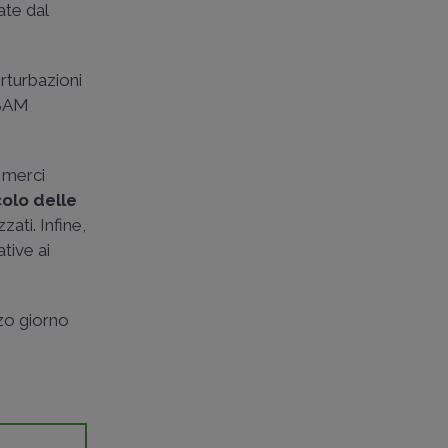
ate dal
rturbazioni
CBAM
i merci
colo delle
zati. Infine,
tive ai
rzo giorno