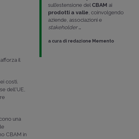
sull’estensione del
CBAM
ai
prodotti a valle
, coinvolgendo
aziende, associazioni e
stakeholder
..
a cura di
redazione Memento
fforza il
i costi.
ese dell'UE,
ere
iscono una
le
smo CBAM in