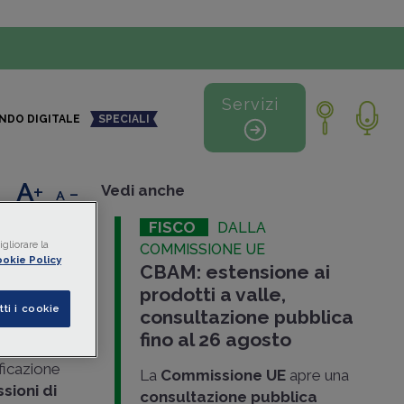
Servizi
NDO DIGITALE
SPECIALI
+
-
Vedi anche
FISCO
DALLA
gliorare la
COMMISSIONE UE
okie Policy
CBAM: estensione ai
i di
prodotti a valle,
tti i cookie
consultazione pubblica
fino al 26 agosto
io
ficazione
La
Commissione UE
apre una
sioni di
consultazione pubblica