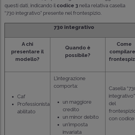
questi dati, indicando il
codice 3
nella relativa casella
“730 integrativo” presente nel frontespizio.
730 integrativo
A chi
Come
Quando è
presentare il
compilare 
possibile?
modello?
frontespiz
L'integrazione
comporta:
Casella “73
integrativo”
Caf
un maggiore
del
Professionista
credito
frontespizi
abilitato
un minor debito
con codice
un'imposta
invariata