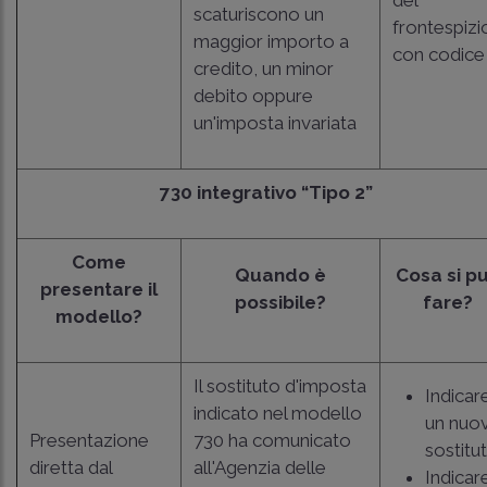
scaturiscono un
frontespizi
maggior importo a
con codice
credito, un minor
debito oppure
un'imposta invariata
730 integrativo “Tipo 2”
Come
Quando è
Cosa si p
presentare il
possibile?
fare?
modello?
Il sostituto d'imposta
Indicar
indicato nel modello
un nuo
Presentazione
730 ha comunicato
sostitut
diretta dal
all'Agenzia delle
Indicar