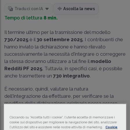
Traduci con IA
Ascolta la news
Tempo di lettura
8 min.
Il termine ultimo per la trasmissione del modello
730/2025
è il
30 settembre 2025
. I contribuenti che
hanno inviato la dichiarazione e hanno rilevato
successivamente la necessità d'integrare o correggere
la stessa dovranno utilizzare a tal fine il
modello
Redditi PF 2025
. Tuttavia, in specifici casi, è possibile
anche trasmettere un
730 integrativo
.
È necessario, quindi, valutare la natura
dell'integrazione da effettuare, per verificare se la
modifica della dichiarazione originaria possa essere
eseguita con un nuovo 730, ovvero con un modello
Redditi.
Cliccando su “Accetta tutti i cookie”, l'utente accetta di memorizzare i
cookie sul dispositivo per migliorare la navigazione del sito, analizzare
l'utilizzo del sito e assistere nelle nostre attività di marketing.
Cookie