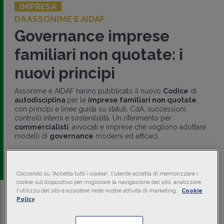
IMPRESA
DA ASSONIME E AIDAF
Governance imprese
familiari non quotate: i
nuovi principi
Assonime e AIDAF hanno pubblicato il nuovo
Codice
di
autodisciplina
per le
imprese familiari non quotate
,
con principi e linee guida su statuti, CdA, successioni,
controlli interni e sostenibilità. Un riferimento per
commercialisti
, avvocati e imprese che vogliono adottare
modelli di
governance
moderni ed efficaci.
di
Maurizio Maraglino Misciagna
-
Dottore
commercialista e revisore legale
Cliccando su “Accetta tutti i cookie”, l'utente accetta di memorizzare i
cookie sul dispositivo per migliorare la navigazione del sito, analizzare
l'utilizzo del sito e assistere nelle nostre attività di marketing.
Cookie
Policy
Traduci con IA
Ascolta la news
Tempo di lettura
6 min.