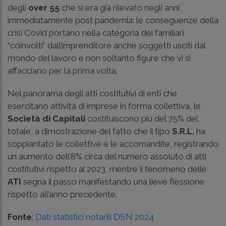
degli
over 55
che si era già rilevato negli anni
immediatamente post pandemia: le conseguenze della
crisi Covid portano nella categoria dei familiari
“coinvolti” dall’imprenditore anche soggetti usciti dal
mondo del lavoro e non soltanto figure che vi si
affacciano per la prima volta.
Nel panorama degli atti costitutivi di enti che
esercitano attività di imprese in forma collettiva, le
Società di Capitali
costituiscono più del 75% del
totale, a dimostrazione del fatto che il tipo
S.R.L.
ha
soppiantato le collettive e le accomandite, registrando
un aumento dell’8% circa del numero assoluto di atti
costitutivi rispetto al 2023, mentre il fenomeno delle
ATI
segna il passo manifestando una lieve flessione
rispetto all’anno precedente.
Fonte
:
Dati statistici notarili DSN 2024