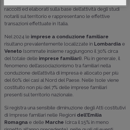
relativo a imprese e società nel 2024. I DSN vengono
raccolti ed elaborati sulla base dell’attività degli studi
notarili sul territorio e rappresentano le effettive
transazioni effettuate in Italia.
Nel 2024 le
imprese a conduzione familiare
risultano prevalentemente localizzate in
Lombardia
e
Veneto
(sommate insieme raggiungono il 30% circa
del totale delle
imprese familiari
). Più in generale, il
fenomeno dell’associazionismo tra familiari nella
conduzione dell’attività di impresa è allocato per più
del 60% dei casi al Nord del Paese. Nelle Isole viene
costituito non più del 7% delle imprese familiari
presenti sul territorio nazionale.
Si registra una sensibile diminuzione degli Atti costitutivi
di Imprese familiari nelle Regioni
dell’Emilia
Romagna
e delle
Marche
(circa il 15% in meno
rispetto all’anno precedente), nelle quali gli eventi