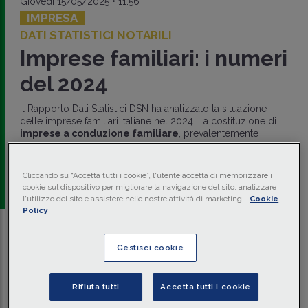
Giovedì 15/05/2025 • 11:56
IMPRESA
DATI STATISTICI NOTARILI
Imprese familiari: i numeri
del 2024
Il Rapporto Dati Statistici DSN ha analizzato la situazione
delle imprese familiari italiane nel 2024. La costituzione di
imprese a conduzione familiare
, prevalentemente
localizzate in
Lombardia
e
Veneto
e scelte dai giovani o
dagli
over
55, risulta in calo rispetto al 2023.
Cliccando su “Accetta tutti i cookie”, l'utente accetta di memorizzare i
a cura di
redazione Memento
cookie sul dispositivo per migliorare la navigazione del sito, analizzare
l'utilizzo del sito e assistere nelle nostre attività di marketing.
Cookie
Policy
Traduci con IA
Ascolta la news
Gestisci cookie
Tempo di lettura
4 min.
Rifiuta tutti
Accetta tutti i cookie
È stato pubblicato il Rapporto Dati Statistici DSN 2024