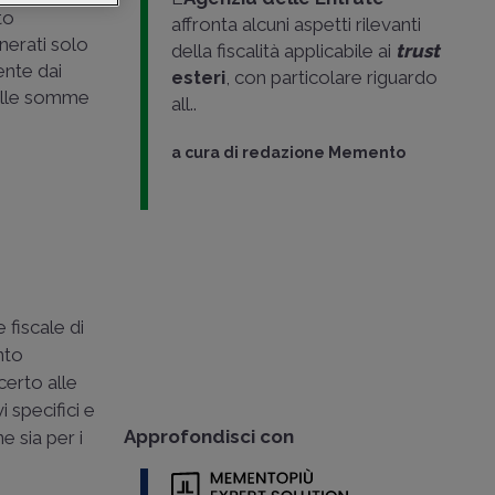
to
affronta alcuni aspetti rilevanti
enerati solo
della fiscalità applicabile ai
trust
ente dai
esteri
, con particolare riguardo
delle somme
all..
a cura di
redazione Memento
 fiscale di
nto
certo alle
i specifici e
Approfondisci con
e sia per i