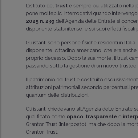
L'istituto del
trust
è sempre più utilizzato nella 
pone molteplici interrogativi quando intervengon
2025 n. 239
dell'Agenzia delle Entrate si concen
disponente statunitense, e sui suoi effetti fiscali
Gli istanti sono persone fisiche residenti in Italia,
disponente, cittadino americano, che era anche i
proprio decesso. Dopo la sua morte, il trust c
passando sotto la gestione di un nuovo trustee no
Il patrimonio del trust è costituito esclusivamente
attribuzioni patrimoniali secondo percentuali pre
quantum delle distribuzioni.
Gli istanti chiedevano all'Agenzia delle Entrate 
qualificato come
opaco
,
trasparente
o
inter
Grantor Trust (interposto), ma che dopo la morte
Grantor Trust.