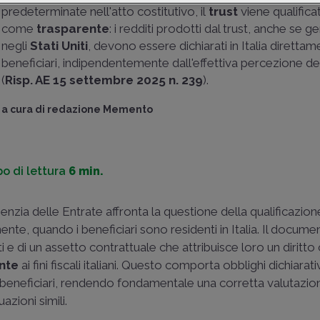
predeterminate nell'atto costitutivo, il
trust
viene qualifica
come
trasparente
: i redditi prodotti dal trust, anche se g
negli
Stati Uniti
, devono essere dichiarati in Italia direttam
beneficiari, indipendentemente dall'effettiva percezione 
(
Risp. AE 15 settembre 2025 n. 239
).
a cura di
redazione Memento
o di lettura
6 min.
Agenzia delle Entrate affronta la questione della qualificazione
nte, quando i beneficiari sono residenti in Italia. Il docume
ti e di un assetto contrattuale che attribuisce loro un diritto 
nte
ai fini fiscali italiani. Questo comporta obblighi dichiarativ
i beneficiari, rendendo fondamentale una corretta valutazion
uazioni simili.