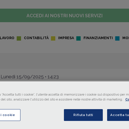
ACCEDI AI NOSTRI NUOVI SERVIZI
LAVORO
CONTABILITÀ
IMPRESA
FINANZIAMENTI
MO
Lunedì 15/09/2025 • 14:23
FISCO
DALL'AGENZIA DELLE ENTRATE
Trust USA irrevocabile e benef
 “Accetta tutti i cookie”, l'utente accetta di memorizzare i cookie sul dispositivo per mi
del sito, analizzare l'utilizzo del sito e assistere nelle nostre attività di marketing.
Co
italiani: imputazione diretta d
redditi
ci cookie
Rifiuta tutti
Accetta tu
In presenza di
beneficiari individuati
e
quote
di
spetta