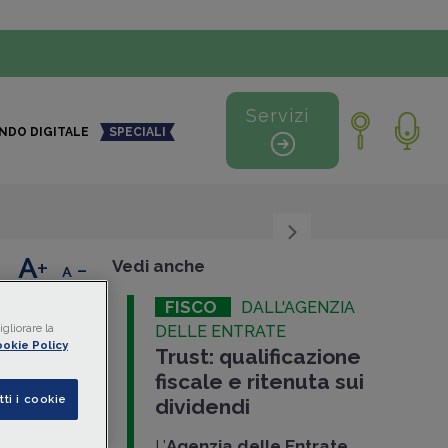
Servizi
NDO DIGITALE
SPECIALI
+
-
Vedi anche
FISCO
DALL'AGENZIA
iciari
gliorare la
DELLE ENTRATE
okie Policy
Trust: qualificazione
ei
fiscale e ritenuta sui
tti i cookie
dividendi
nza
L'
Agenzia delle Entrate