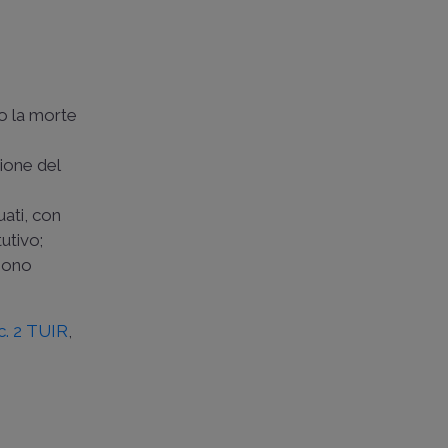
po la morte
tione del
duati, con
tutivo;
 sono
 c. 2 TUIR
,