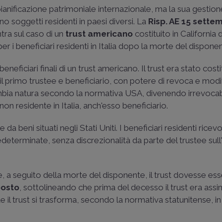
pianificazione patrimoniale internazionale, ma la sua gestion
o soggetti residenti in paesi diversi. La
Risp. AE 15 sette
tra sul caso di un
trust americano
costituito in California 
 per i beneficiari residenti in Italia dopo la morte del dispone
 beneficiari finali di un trust americano. Il trust era stato costi
l primo trustee e beneficiario, con potere di revoca e modif
ambia natura secondo la normativa USA, divenendo irrevocab
n residente in Italia, anch'esso beneficiario.
 da beni situati negli Stati Uniti. I beneficiari residenti rice
determinate, senza discrezionalità da parte del trustee sull'
se, a seguito della morte del disponente, il trust dovesse es
posto
, sottolineando che prima del decesso il trust era assim
 il trust si trasforma, secondo la normativa statunitense, i