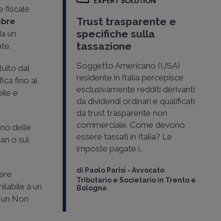
e fiscale
Trust trasparente e
mbre
specifiche sulla
da un
tassazione
nte.
Soggetto Americano (USA)
tuito dal
residente in Italia percepisce
ica fino al
esclusivamente redditi derivanti
ile e
da dividendi ordinari e qualificati
da trust trasparente non
commerciale. Come devono
vono delle
essere tassati in Italia? Le
an o sul
imposte pagate i..
di
Paolo Parisi
-
Avvocato
sere
Tributario e Societario in Trento e
ilabile a un
Bologna
n un Non