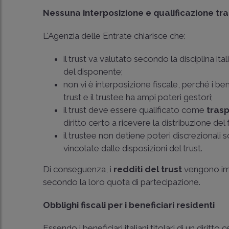
Nessuna interposizione e qualificazione tr
L'Agenzia delle Entrate chiarisce che:
il trust va valutato secondo la disciplina i
del disponente;
non vi è interposizione fiscale, perché i be
trust e il trustee ha ampi poteri gestori;
il trust deve essere qualificato come
tras
diritto certo a ricevere la distribuzione del
il trustee non detiene poteri discrezionali s
vincolate dalle disposizioni del trust.
Di conseguenza, i
redditi del trust
vengono impu
secondo la loro quota di partecipazione.
Obblighi fiscali per i beneficiari residenti
Essendo i beneficiari italiani titolari di un diritto