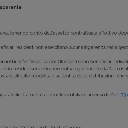
asparente
taliana, tenendo conto dell'assetto contrattuale effettivo do
neficiari residenti non esercitano alcuna ingerenza nella ges
parente
ai fini fiscali italiani. Gli istanti sono beneficiari indivi
 fondo residuo secondo percentuali già stabilite dall'atto isti
ostanziali sulle modalità e sull'entità delle distribuzioni, che
tati direttamente ai beneficiari italiani, ai sensi dell'
art. 73
 certo alle attribuzioni dal trust, devono: