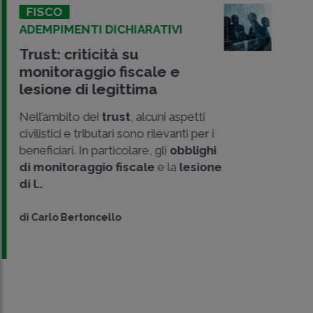
FISCO
ADEMPIMENTI DICHIARATIVI
Trust: criticità su
monitoraggio fiscale e
lesione di legittima
Nell’ambito dei
trust
, alcuni aspetti
civilistici e tributari sono rilevanti per i
beneficiari. In particolare, gli
obblighi
CONDIVIDI
di monitoraggio fiscale
e la
lesione
SU
di l..
di
Carlo Bertoncello