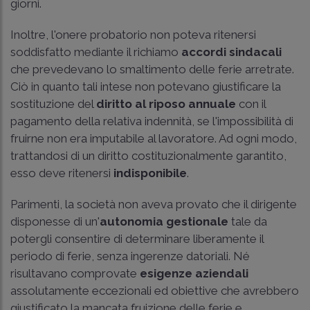
giorni.
Inoltre, l'onere probatorio non poteva ritenersi
soddisfatto mediante il richiamo
accordi sindacali
che prevedevano lo smaltimento delle ferie arretrate.
Ciò in quanto tali intese non potevano giustificare la
sostituzione del
diritto al riposo
annuale
con il
pagamento della relativa indennità, se l'impossibilità di
fruirne non era imputabile al lavoratore. Ad ogni modo,
trattandosi di un diritto costituzionalmente garantito,
esso deve ritenersi
indisponibile
.
Parimenti, la società non aveva provato che il dirigente
disponesse di un'
autonomia gestionale
tale da
potergli consentire di determinare liberamente il
periodo di ferie, senza ingerenze datoriali. Né
risultavano comprovate
esigenze aziendali
assolutamente eccezionali ed obiettive che avrebbero
giustificato la mancata fruizione delle ferie e