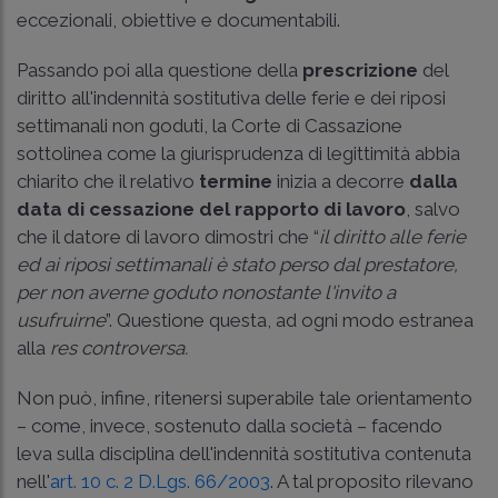
eccezionali, obiettive e documentabili.
Passando poi alla questione della
prescrizione
del
diritto all'indennità sostitutiva delle ferie e dei riposi
settimanali non goduti, la Corte di Cassazione
sottolinea come la giurisprudenza di legittimità abbia
chiarito che il relativo
termine
inizia a decorre
dalla
data di cessazione del rapporto di lavoro
, salvo
che il datore di lavoro dimostri che “
il diritto alle ferie
ed ai riposi settimanali è stato perso dal prestatore,
per non averne goduto nonostante l'invito a
usufruirne
”. Questione questa, ad ogni modo estranea
alla
res controversa.
Non può, infine, ritenersi superabile tale orientamento
– come, invece, sostenuto dalla società – facendo
leva sulla disciplina dell'indennità sostitutiva contenuta
nell'
art. 10 c. 2 D.Lgs. 66/2003
. A tal proposito rilevano