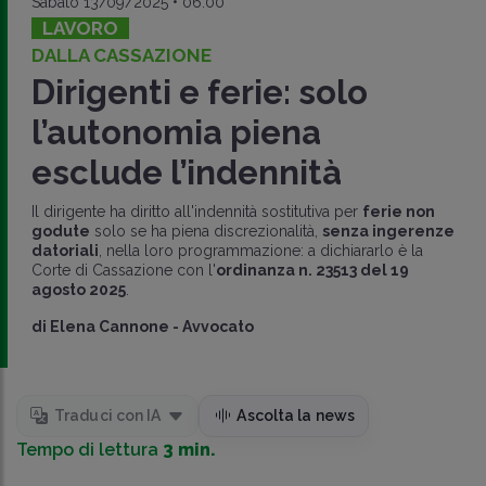
Sabato 13/09/2025 • 06:00
LAVORO
DALLA CASSAZIONE
Dirigenti e ferie: solo
l’autonomia piena
esclude l’indennità
Il dirigente ha diritto all'indennità sostitutiva per
ferie non
godute
solo se ha piena discrezionalità,
senza ingerenze
datoriali
, nella loro programmazione: a dichiararlo è la
Corte di Cassazione con l'
ordinanza n. 23513 del 19
agosto 2025
.
di
Elena Cannone
-
Avvocato
Traduci con IA
Ascolta la news
Tempo di lettura
3 min.