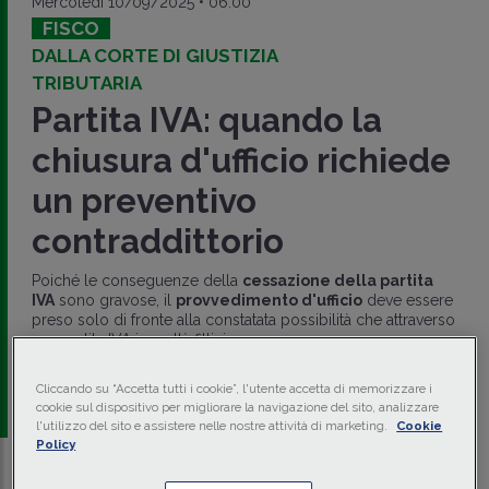
Mercoledì 10/09/2025 • 06:00
FISCO
DALLA CORTE DI GIUSTIZIA
TRIBUTARIA
Partita IVA: quando la
chiusura d'ufficio richiede
un preventivo
contraddittorio
Poiché le conseguenze della
cessazione della partita
IVA
sono gravose, il
provvedimento d'ufficio
deve essere
preso solo di fronte alla constatata possibilità che attraverso
una partita IVA in realtà fittizia possono essere commesse
frodi fiscali (
CGT I Milano 2 settembre 2025 n. 3510
).
Cliccando su “Accetta tutti i cookie”, l'utente accetta di memorizzare i
di
Massimo Romeo
-
Esperto fiscale e pubblicista
cookie sul dispositivo per migliorare la navigazione del sito, analizzare
l'utilizzo del sito e assistere nelle nostre attività di marketing.
Cookie
Policy
Traduci con IA
Ascolta la news