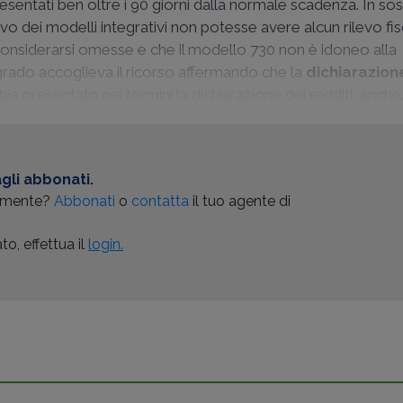
presentati ben oltre i 90 giorni dalla normale scadenza. In so
vo dei modelli integrativi non potesse avere alcun rilevo fis
 considerarsi omesse e che il modello 730 non è idoneo alla
grado accoglieva il ricorso affermando che la
dichiarazion
a presentato nei termini la dichiarazione dei redditi, anche.
gli abbonati.
almente?
Abbonati
o
contatta
il tuo agente di
o, effettua il
login.