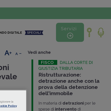
Servizi
NDO DIGITALE
SPECIALI
+
-
Vedi anche
FISCO
DALLA CORTE DI
oni
GIUSTIZIA TRIBUTARIA
Ristrutturazione:
evale
detrazione anche con la
prova della detenzione
dell'immobile
ale
e
cadenza il
gliorare la
In materia di
detrazioni
per le
okie Policy
far
spese di
intervento
di