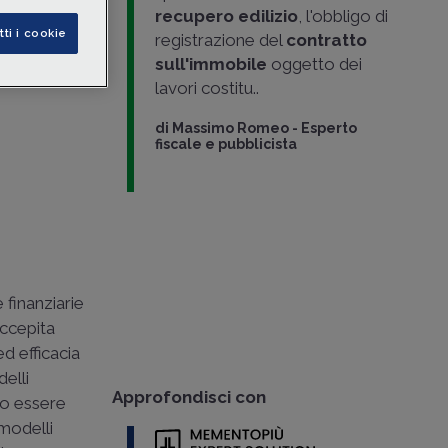
egli
errori
recupero edilizio
, l'obbligo di
dia 29
tti i cookie
registrazione del
contratto
sull'immobile
oggetto dei
lavori costitu..
di
Massimo Romeo
-
Esperto
fiscale e pubblicista
 finanziarie
eccepita
ed efficacia
elli
Approfondisci con
no essere
modelli