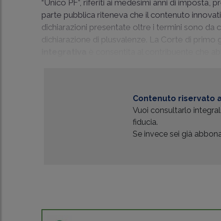
“Unico PF”, riferiti ai medesimi anni di imposta, 
parte pubblica riteneva che il contenuto innovati
dichiarazioni presentate oltre i termini sono da
dichiarazione di plusvalenze. La Corte di primo 
integrativa
è consentita al contribuente che abbi
Contenuto riservato a
Vuoi consultarlo integr
fiducia.
Se invece sei già abbonat