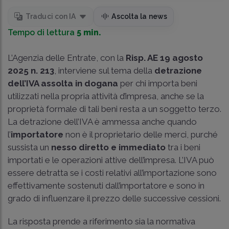
Traduci con IA
Ascolta la news
Tempo di lettura
5 min.
L’Agenzia delle Entrate, con la
Risp. AE 19 agosto
2025 n. 213
, interviene sul tema della
detrazione
dell’IVA assolta in dogana
per chi importa beni
utilizzati nella propria attività d’impresa, anche se la
proprietà formale di tali beni resta a un soggetto terzo.
La detrazione dell’IVA è ammessa anche quando
l’
importatore
non è il proprietario delle merci, purché
sussista un
nesso diretto e immediato
tra i beni
importati e le operazioni attive dell’impresa. L’IVA può
essere detratta se i costi relativi all’importazione sono
effettivamente sostenuti dall’importatore e sono in
grado di influenzare il prezzo delle successive cessioni.
La risposta prende a riferimento sia la normativa