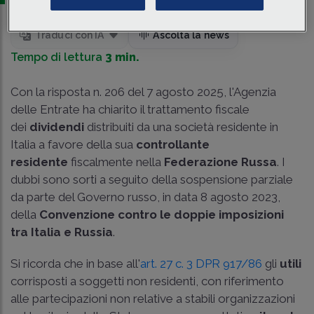
Traduci con IA
Ascolta la news
Tempo di lettura
3 min.
Con la
risposta n. 206 del 7 agosto 2025
, l'Agenzia
delle Entrate ha chiarito il trattamento fiscale
dei
dividendi
distribuiti da una società residente in
Italia a favore della sua
controllante
residente
fiscalmente nella
Federazione Russa
. I
dubbi sono sorti a seguito della sospensione parziale
da parte del Governo russo, in data 8 agosto 2023,
della
Convenzione contro le doppie imposizioni
tra Italia e Russia
.
Si ricorda che in base all'
art. 27 c. 3 DPR 917/86
gli
utili
corrisposti a soggetti non residenti, con riferimento
alle partecipazioni non relative a stabili organizzazioni