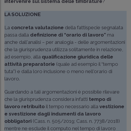
intervenire sul sistema delle timbrature
?
LA SOLUZIONE
La
concreta valutazione
della fattispecie segnalata
passa dalla
definizione di “orario di lavoro”
ma
anche dall'analisi – per analogia - delle argomentazioni
che la giurisprudenza utilizza solitamente in relazione,
ad esempio, alla
qualificazione giuridica delle
attività preparatorie
(quale ad esempio il “tempo
tuta”) e dalla loro inclusione o meno nell'orario di
lavoro.
Guardando a tali argomentazioni è possibile rilevare
che la giurisprudenza considera infatti
tempo di
lavoro retribuito
il tempo necessario alla
vestizione
e svestizione dagli indumenti da lavoro
obbligatori
(
Cass. n. 505/2019
;
Cass. n. 7738/2018
)
mentre ne esclude il computo nel tempo di lavoro