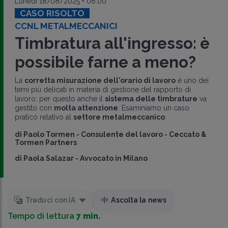
Lunedì 18/08/2025 • 06:00
CASO RISOLTO
CCNL METALMECCANICI
Timbratura all'ingresso: è
possibile farne a meno?
La
corretta misurazione dell'orario di lavoro
è uno dei
temi più delicati in materia di gestione del rapporto di
lavoro: per questo anche il
sistema delle timbrature
va
gestito con
molta attenzione
. Esaminiamo un caso
pratico relativo al
settore metalmeccanico
.
di
Paolo Tormen
-
Consulente del lavoro - Ceccato &
Tormen Partners
di
Paola Salazar
-
Avvocato in Milano
Traduci con IA
Ascolta la news
Tempo di lettura
7 min.