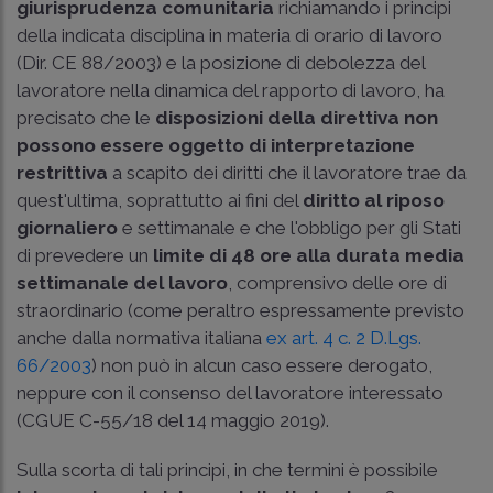
giurisprudenza comunitaria
richiamando i principi
della indicata disciplina in materia di orario di lavoro
(
Dir. CE 88/2003
) e la posizione di debolezza del
lavoratore nella dinamica del rapporto di lavoro, ha
precisato che le
disposizioni della direttiva non
possono essere oggetto di interpretazione
restrittiva
a scapito dei diritti che il lavoratore trae da
quest'ultima, soprattutto ai fini del
diritto al riposo
giornaliero
e settimanale e che l'obbligo per gli Stati
di prevedere un
limite di 48 ore alla durata media
settimanale del lavoro
, comprensivo delle ore di
straordinario (come peraltro espressamente previsto
anche dalla normativa italiana
ex art. 4 c. 2 D.Lgs.
66/2003
) non può in alcun caso essere derogato,
neppure con il consenso del lavoratore interessato
(
CGUE C-55/18 del 14 maggio 2019
).
Sulla scorta di tali principi, in che termini è possibile