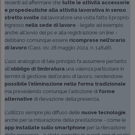
recenti ad affermare che
tutte le attività accessorie
e propedeutiche alla attività lavorativa
in senso
stretto svolte
dal lavoratore una volta fatto il proprio
ingresso
nella sede di lavoro
- legate ad esempio
anche all'avvio del pc e alla registrazione on line -
debbano comunque essere
ricomprese nell'orario
di lavoro
(
Cass. civ. 28 maggio 2024, n. 14848
).
L'uso analogico di tale principio fa assumere pertanto
all'
obbligo di timbratura
una valenza particolare in
termini di gestione dell'orario di lavoro, rendendone
possibile l'eliminazione nella forma tradizionale
ma prevedendo comunque l'adozione di
forme
alternative
di rilevazione della presenza.
L'utilizzo sempre più diffuso delle
nuove tecnologie
,
anche per la misurazione della prestazione - come le
app installate sullo smartphone
per la rilevazione
delle presenze - è stato oggetto in questi anni di analisi