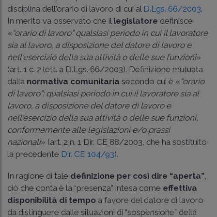
disciplina dell'orario di lavoro di cui al
D.Lgs. 66/2003
.
In merito va osservato che il
legislatore
definisce
«
“orario di lavoro” qualsiasi periodo in cui il lavoratore
sia al lavoro, a disposizione del datore di lavoro e
nell'esercizio della sua attività o delle sue funzioni
»
(
art. 1 c. 2 lett. a D.Lgs. 66/2003
). Definizione mutuata
dalla
normativa comunitaria
secondo cui è «
“orario
di lavoro”: qualsiasi periodo in cui il lavoratore sia al
lavoro, a disposizione del datore di lavoro e
nell'esercizio della sua attività o delle sue funzioni,
conformemente alle legislazioni e/o prassi
nazionali
» (
art. 2 n. 1 Dir. CE 88/2003
, che ha sostituito
la precedente
Dir. CE 104/93
).
In ragione di tale
definizione per così dire “aperta”
,
ciò che conta è la “presenza” intesa come
effettiva
disponibilità di tempo
a favore del datore di lavoro
da distinguere dalle situazioni di “sospensione” della