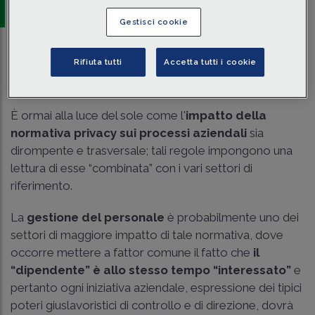
Brugnatelli e associati
Gestisci cookie
Traduci con IA
Ascolta la news
Rifiuta tutti
Accetta tutti i cookie
Tempo di lettura
3 min.
È ormai alla luce del sole come l'
impatto della
normativa privacy sui processi aziendali
sia
dirompente e trasversale; tali regole impongono una
lettura di esse “combinata” con i vari settori di
riferimento.
La
gestione del personale
è probabilmente uno dei
settori di maggiore impatto di tale normativa, dove
occorre mettere a fattor comune il fatto che
il
“dipendente” è allo stesso tempo “interessato”
e
pertanto ogni iniziativa aziendale, espressione dei tipici
poteri giuslavoristici di controllo e di direzione, dovrà