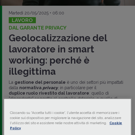
Martedì 20/05/2025 • 06:00
LAVORO
DAL GARANTE PRIVACY
Geolocalizzazione del
lavoratore in smart
working: perché è
illegittima
La
gestione del personale
è uno dei settori più impattati
dalla
normativa
privacy
, in particolare per il
duplice ruolo
rivestito dal lavoratore
: quello di
"dipendente" soggetto al controllo datoriale, e quello di
"interessato" nell'ambito del trattamento dei propri dati
personali. Nel
Provvedimento 13 marzo 2025 n. 135
, il
Cliccando su “Accetta tutti i cookie”, l'utente accetta di memorizzare i
Garante Privacy ha ricostruito il
quadro normativo
di
cookie sul dispositivo per migliorare la navigazione del sito, analizzare
riferimento.
l'utilizzo del sito e assistere nelle nostre attività di marketing.
Cookie
Policy
di
Alessandro Marchese
-
Avvocato, studio Ichino