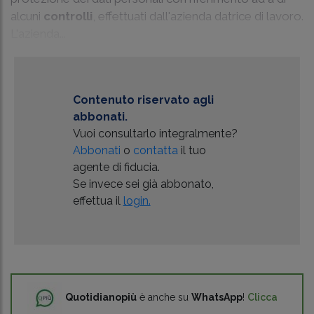
alcuni
controlli
, effettuati dall'azienda datrice di lavoro.
L'azienda...
Contenuto riservato agli
abbonati.
Vuoi consultarlo integralmente?
Abbonati
o
contatta
il tuo
agente di fiducia.
Se invece sei già abbonato,
effettua il
login.
Quotidianopiù
è anche su
WhatsApp
!
Clicca