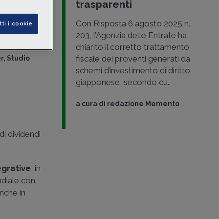
he, in
trasparenti
binaria”
Con Risposta 6 agosto 2025 n.
tti i cookie
203, l’Agenzia delle Entrate ha
chiarito il corretto trattamento
fiscale dei proventi generati da
, Studio
schemi d’investimento di diritto
giapponese, secondo cu..
a cura di
redazione Memento
 di dividendi
egrative
, in
ndiale con
nche in