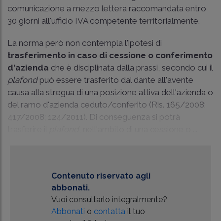
comunicazione a mezzo lettera raccomandata entro
30 giorni all'ufficio IVA competente territorialmente.
La norma però non contempla l'ipotesi di
trasferimento in caso di cessione o conferimento
d'azienda
che è disciplinata dalla prassi, secondo cui il
plafond
può essere trasferito dal dante all'avente
causa alla stregua di una posizione attiva dell'azienda o
del ramo d'azienda ceduto/conferito (
Ris. 165/2008
;
417/2008; 124/2011). Di conseguenza si potrà
trasferire il
plafond
, nell'ambito di una cessione o ...
Contenuto riservato agli
abbonati.
Vuoi consultarlo integralmente?
Abbonati
o
contatta
il tuo