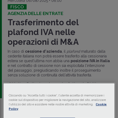
Mercoledì 06/08/2025 • 06:00
FISCO
AGENZIA DELLE ENTRATE
Trasferimento del
plafond IVA nelle
operazioni di M&A
In caso di
cessione d'azienda
, il
plafond
maturato dalla
cedente italiana non potrà essere trasferito alla cessionaria
estera se quest'ultima non abbia una
posizione IVA in Italia
e nel contratto di cessione non sia esplicitata l'intenzione
del passaggio, pregiudicando inoltre il proseguimento
senza soluzione di continuità dell'attività trasferita.
di
Matteo Dellapina
-
Avvocato, Cultore in Diritto
Tributario presso l’Università di Pavia
Cliccando su “Accetta tutti i cookie”, l'utente accetta di memorizzare i
cookie sul dispositivo per migliorare la navigazione del sito, analizzare
l'utilizzo del sito e assistere nelle nostre attività di marketing.
Cookie
Policy
Traduci con IA
Ascolta la news