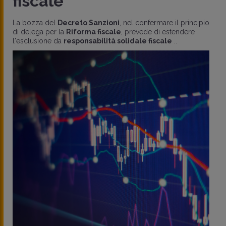
fiscale
La bozza del
Decreto Sanzioni
, nel confermare il principio
di delega per la
Riforma fiscale
, prevede di estendere
l'esclusione da
responsabilità solidale fiscale
..