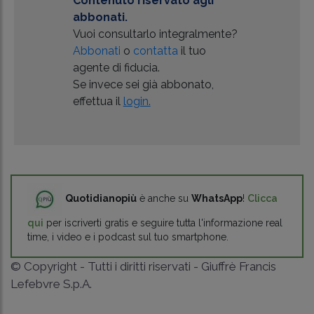
Contenuto riservato agli
abbonati.
Vuoi consultarlo integralmente?
Abbonati
o
contatta
il tuo
agente di fiducia.
Se invece sei già abbonato,
effettua il
login.
Quotidianopiù
è anche su
WhatsApp
!
Clicca
qui
per iscriverti gratis e seguire tutta l'informazione real
time, i video e i podcast sul tuo smartphone.
© Copyright - Tutti i diritti riservati - Giuffrè Francis
Lefebvre S.p.A.