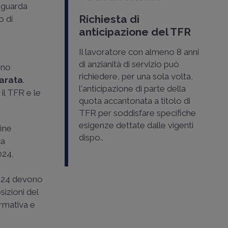
riguarda
Richiesta di
o di
anticipazione del TFR
Il lavoratore con almeno 8 anni
di anzianità di servizio può
no
richiedere, per una sola volta,
arata
.
l'anticipazione di parte della
 il TFR e le
quota accantonata a titolo di
TFR per soddisfare specifiche
esigenze dettate dalle vigenti
fine
dispo..
ca
024,
2024 devono
izioni del
ormativa e