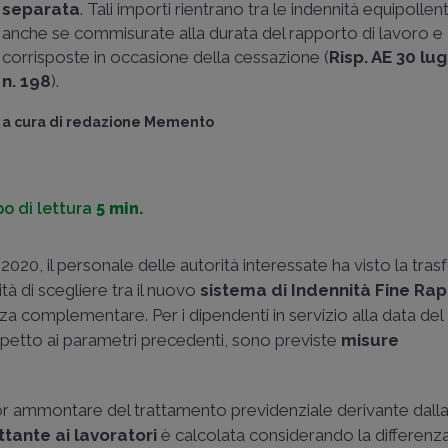
separata
. Tali importi rientrano tra le indennità equipollent
anche se commisurate alla durata del rapporto di lavoro e
corrisposte in occasione della cessazione (
Risp. AE 30 lu
n. 198
).
a cura di
redazione Memento
o di lettura
5 min.
 2020, il personale delle autorità interessate ha visto la tr
tà di scegliere tra il nuovo
sistema di Indennità Fine Ra
a complementare. Per i dipendenti in servizio alla data del 
ispetto ai parametri precedenti, sono previste
misure
inor ammontare del trattamento previdenziale derivante dall
ante ai lavoratori
è calcolata considerando la differenza