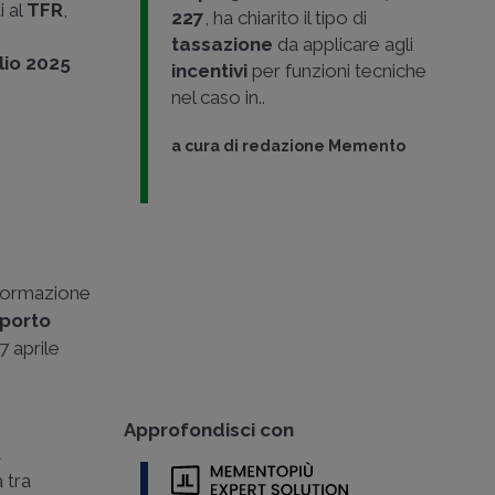
i al
TFR
,
227
, ha chiarito il tipo di
tassazione
da applicare agli
glio 2025
incentivi
per funzioni tecniche
nel caso in..
a cura di
redazione Memento
asformazione
pporto
7 aprile
Approfondisci con
a
 tra