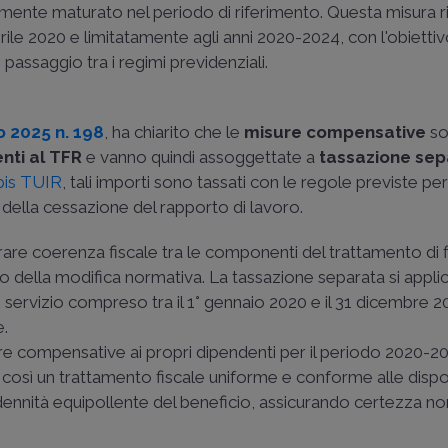
vamente maturato nel periodo di riferimento. Questa misura 
le 2020 e limitatamente agli anni 2020-2024, con l'obiettiv
passaggio tra i regimi previdenziali.
io 2025 n. 198
, ha chiarito che le
misure compensative
so
nti al TFR
e vanno quindi assoggettate a
tassazione sep
-bis TUIR
, tali importi sono tassati con le regole previste per
 della cessazione del rapporto di lavoro.
rare coerenza fiscale tra le componenti del trattamento di 
 della modifica normativa. La tassazione separata si appli
 servizio compreso tra il 1° gennaio 2020 e il 31 dicembre 2
e.
ure compensative ai propri dipendenti per il periodo 2020-
 così un trattamento fiscale uniforme e conforme alle dispos
indennità equipollente del beneficio, assicurando certezza n