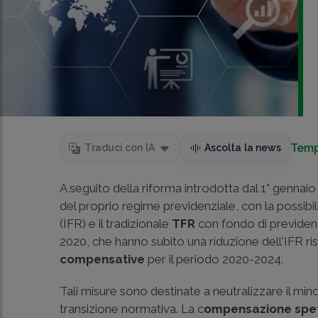
Temp
Traduci con IA
Ascolta la news
A seguito della riforma introdotta dal 1° gennaio
del proprio regime previdenziale, con la possibili
(IFR) e il tradizionale
TFR
con fondo di previdenz
2020, che hanno subito una riduzione dell'IFR r
compensative
per il periodo 2020-2024.
Tali misure sono destinate a neutralizzare il m
transizione normativa. La c
ompensazione spett