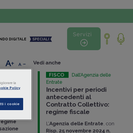
Servizi
NDO DIGITALE
SPECIALI
+
-
Vedi anche
FISCO
Dall’Agenzia delle
Entrate
gliorare la
okie Policy
Incentivi per periodi
ata
antecedenti al
Contratto Collettivo:
tti i cookie
regime fiscale
regime
L'
Agenzia delle Entrate
, con
sazione
Risp. 25 novembre 2024 n.