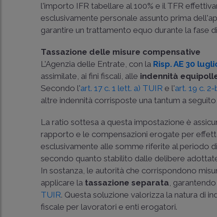
l'importo IFR tabellare al 100% e il TFR effetti
esclusivamente personale assunto prima dell'apri
garantire un trattamento equo durante la fase di 
Tassazione delle misure compensative
L'Agenzia delle Entrate, con la
Risp. AE 30 lugl
assimilate, ai fini fiscali, alle
indennità equipolle
Secondo l'
art. 17 c. 1 lett. a) TUIR
e l'
art. 19 c. 2
altre indennità corrisposte una tantum a seguito
La ratio sottesa a questa impostazione è assicu
rapporto e le compensazioni erogate per effetto
esclusivamente alle somme riferite al periodo di
secondo quanto stabilito dalle delibere adottat
In sostanza, le autorità che corrispondono mis
applicare la
tassazione separata
, garantendo
TUIR
. Questa soluzione valorizza la natura di 
fiscale per lavoratori e enti erogatori.