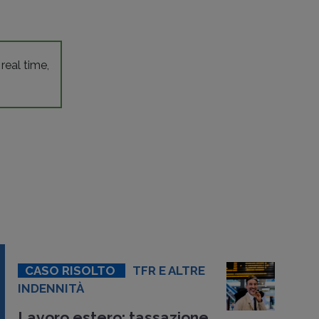
 real time,
CASO RISOLTO
TFR E ALTRE
INDENNITÀ
Lavoro estero: tassazione