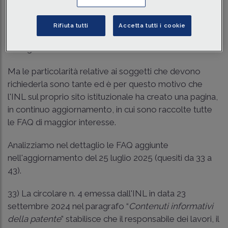
La
patente a crediti
a breve compirà il primo anno di
vita:
imprese
e
lavoratori autonomi
per operare nei
Rifiuta tutti
Accetta tutti i cookie
cantinieri l'hanno ormai dovuta acquisire
obbligatoriamente.
Ma le particolarità relative ai soggetti che devono
richiederla sono tante ed è per questo motivo che
l'INL sul proprio sito istituzionale ha creato una pagina,
in continuo aggiornamento, in cui sono raccolte tutte
le FAQ di maggior interesse.
Analizziamo nel dettaglio le
FAQ
aggiunte
nell'aggiornamento del 25 luglio 2025 (quesiti da 33 a
43).
33) La circolare n. 4 emessa dall'INL in data 23
settembre 2024 nel paragrafo “
Contenuti informativi
della patente
” stabilisce che il responsabile dei lavori, il