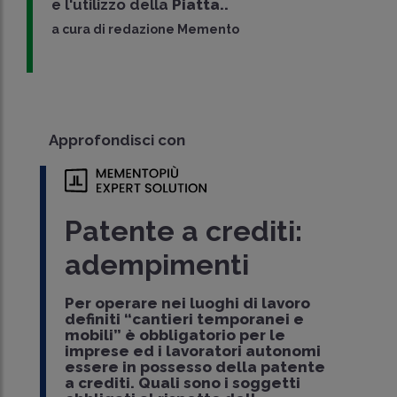
e l'utilizzo della
Piatta..
a cura di
redazione Memento
Approfondisci con
Patente a crediti:
adempimenti
Per operare nei luoghi di lavoro
definiti “cantieri temporanei e
mobili” è obbligatorio per le
imprese ed i lavoratori autonomi
essere in possesso della patente
a crediti. Quali sono i soggetti