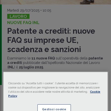
Martedì 29/07/2025 • 10:05
LAVORO
NUOVE FAQ INL
Patente a crediti: nuove
FAQ su imprese UE,
scadenza e sanzioni
Esaminiamo le
11 nuove FAQ
sull'operatività della
patente
a crediti
pubblicate dall'Ispettorato Nazionale del Lavoro
(
INL
) il
25 luglio 2025
.
di
Cipriano Ficedolo
-
Avvocato penalista d’impresa
Cliccando su “Accetta tutti i cookie”, l'utente accetta di memorizzare i
cookie sul dispositivo per migliorare la navigazione del sito, analizzare
l'utilizzo del sito e assistere nelle nostre attività di marketing.
Cookie
Traduci con IA
Ascolta la news
Policy
Tempo di lettura
10 min.
Gestisci cookie