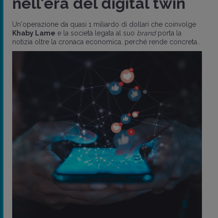
nell'era del digital twin
Un'operazione da quasi 1 miliardo di dollari che coinvolge
Khaby Lame
e la società legata al suo
brand
porta la
notizia oltre la cronaca economica, perché rende concreta..