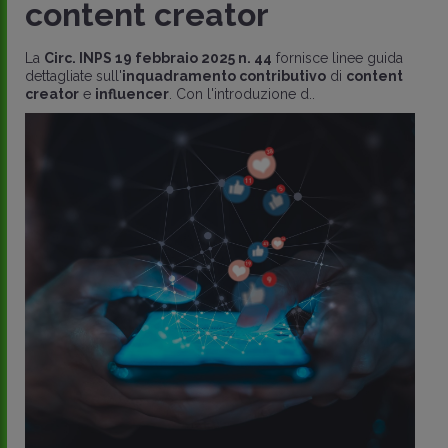
content creator
La
Circ. INPS 19 febbraio 2025 n. 44
fornisce linee guida
dettagliate sull'
inquadramento contributivo
di
content
creator
e
influencer
. Con l'introduzione d..