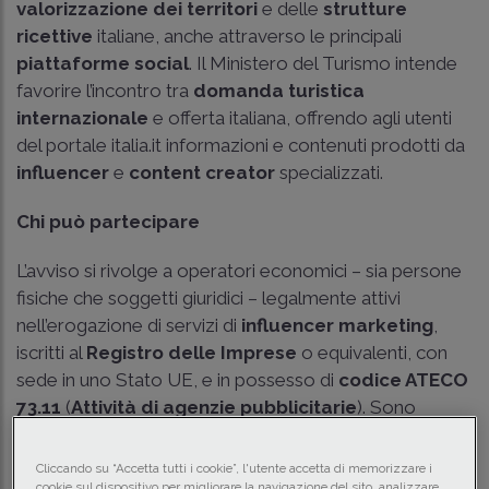
valorizzazione dei territori
e delle
strutture
ricettive
italiane, anche attraverso le principali
piattaforme social
. Il Ministero del Turismo intende
favorire l’incontro tra
domanda turistica
internazionale
e offerta italiana, offrendo agli utenti
del portale italia.it informazioni e contenuti prodotti da
influencer
e
content creator
specializzati.
Chi può partecipare
L’avviso si rivolge a operatori economici – sia persone
fisiche che soggetti giuridici – legalmente attivi
nell’erogazione di servizi di
influencer marketing
,
iscritti al
Registro delle Imprese
o equivalenti, con
sede in uno Stato UE, e in possesso di
codice ATECO
73.11
(
Attività di agenzie pubblicitarie
). Sono
richieste esperienze consolidate su almeno uno tra
YouTube
,
Facebook
,
Instagram
(o piattaforme
Cliccando su “Accetta tutti i cookie”, l'utente accetta di memorizzare i
cookie sul dispositivo per migliorare la navigazione del sito, analizzare