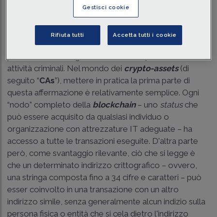
Traduci con IA
Ascolta la news
Gestisci cookie
Tempo di lettura
2 min.
Rifiuta tutti
Accetta tutti i cookie
Come noto, seguire il
flusso del denaro
offre la
possibilità di raccogliere informazioni preziose sulle
attività criminali. Nel mondo dei
crypto-assets
(di
seguito “
CAs
”), mettere in pratica la prima parte di
questa affermazione è relativamente semplice. Ogni
“nodo” completo della
blockchain
– uno
status
che
può essere acquisito da qualsiasi individuo o
organizzazione con attrezzature IT adeguate – ha
accesso a tutte le transazioni eseguite. D'altra parte
però, come svantaggio rilevante, ciò che si legge è
che un determinato indirizzo crittografico – ovvero,
una stringa composta fino a 34 cifre e caratteri – può
esser coinvolto in una transazione con un altro
indirizzo simile, senza generalmente alcun indizio sulla
persona fisica o entità che si cela dietro l'indirizzo