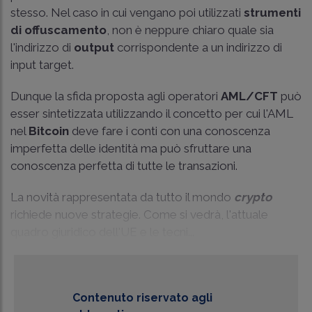
stesso. Nel caso in cui vengano poi utilizzati
strumenti
di offuscamento
, non è neppure chiaro quale sia
l'indirizzo di
output
corrispondente a un indirizzo di
input target.
Dunque la sfida proposta agli operatori
AML/CFT
può
esser sintetizzata utilizzando il concetto per cui l'AML
nel
Bitcoin
deve fare i conti con una conoscenza
imperfetta delle identità ma può sfruttare una
conoscenza perfetta di tutte le transazioni.
La novità rappresentata da tutto il mondo
crypto
richiede nuove strategie. Come si vedrà, l'attuale
quadro giuridico dell'UE e le tecni...
Contenuto riservato agli