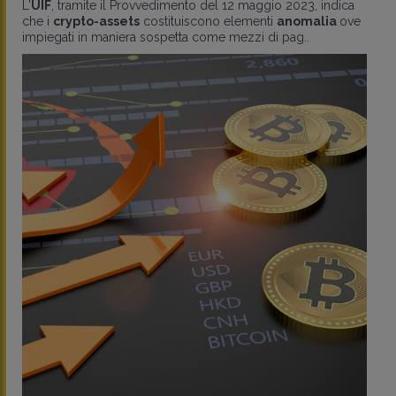
L'
UIF
, tramite il Provvedimento del 12 maggio 2023, indica
che i
crypto-assets
costituiscono elementi
anomalia
ove
impiegati in maniera sospetta come mezzi di pag..